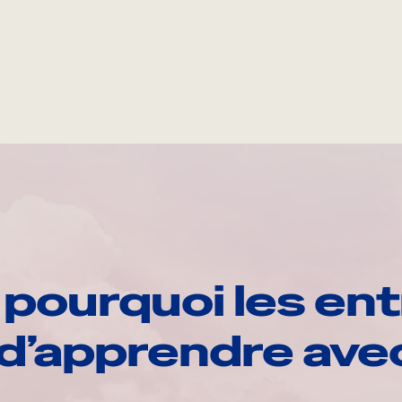
pourquoi les ent
d’apprendre av