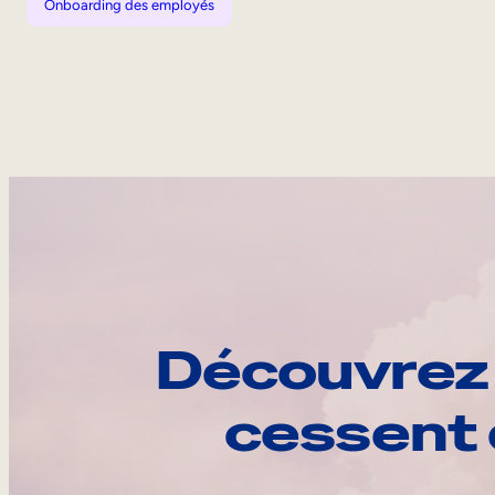
Onboarding des employés
Découvrez 
cessent 