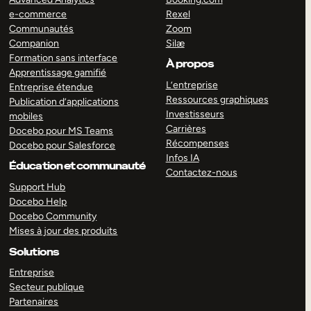
e-commerce
Rexel
Communautés
Zoom
Companion
Silæ
Formation sans interface
À propos
Apprentissage gamifié
L’entreprise
Entreprise étendue
Ressources graphiques
Publication d’applications
Investisseurs
mobiles
Carrières
Docebo pour MS Teams
Récompenses
Docebo pour Salesforce
Infos IA
Éducation et communauté
Contactez-nous
Support Hub
Docebo Help
Docebo Community
Mises à jour des produits
Solutions
Entreprise
Secteur publique
Partenaires