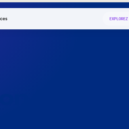
ces
EXPLOREZ
és
on fonctio
té
e
 preuve.