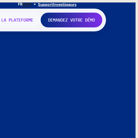
FR
EN
IT
Support
Investisseurs
 LA PLATEFORME
DEMANDEZ VOTRE DÉMO
nne.