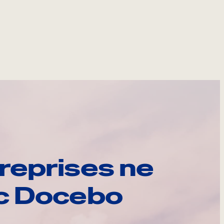
reprises ne
ec Docebo