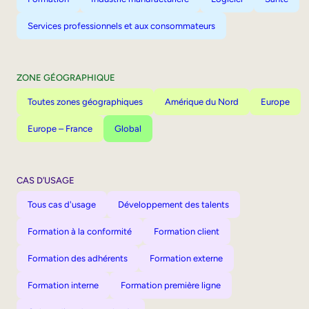
Services professionnels et aux consommateurs
ZONE GÉOGRAPHIQUE
Toutes zones géographiques
Amérique du Nord
Europe
Europe – France
Global
CAS D’USAGE
Tous cas d'usage
Développement des talents
Formation à la conformité
Formation client
Formation des adhérents
Formation externe
Formation interne
Formation première ligne