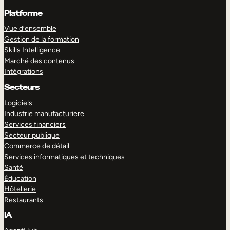
Platforme
Vue d’ensemble
Gestion de la formation
Skills Intelligence
Marché des contenus
Intégrations
Secteurs
Logiciels
Industrie manufacturiere
Services financiers
Secteur publique
Commerce de détail
Services informatiques et techniques
Santé
Éducation
Hôtellerie
Restaurants
IA