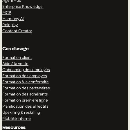
AgentHub
Enterprise Knowledge
MCP
Harmony AI
Roleplay
Content Creator
Cas d’usage
Formation client
Aide à la vente
Onboarding des employés
Formation des employés
Formation à la conformité
Formation des partenaires
Formation des adhérents
Formation première ligne
Planification des effectifs
Upskilling & reskilling
Mobilité interne
Resources