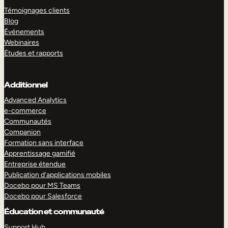
Témoignages clients
Blog
Événements
Webinaires
Études et rapports
Additionnel
Advanced Analytics
e-commerce
Communautés
Companion
Formation sans interface
Apprentissage gamifié
Entreprise étendue
Publication d’applications mobiles
Docebo pour MS Teams
Docebo pour Salesforce
Éducation et communauté
Support Hub