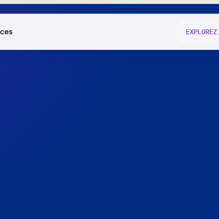
ces
EXPLOREZ
és
on fonctio
té
e
 preuve.