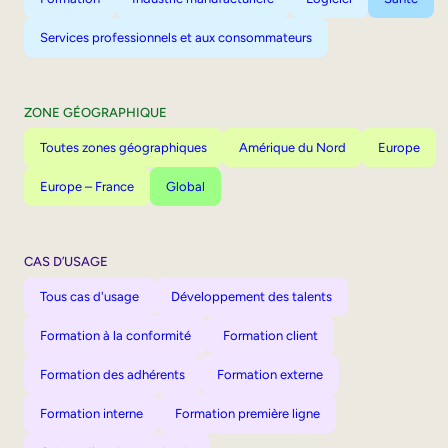
Services professionnels et aux consommateurs
ZONE GÉOGRAPHIQUE
Toutes zones géographiques
Amérique du Nord
Europe
Europe – France
Global
CAS D’USAGE
Tous cas d'usage
Développement des talents
Formation à la conformité
Formation client
Formation des adhérents
Formation externe
Formation interne
Formation première ligne