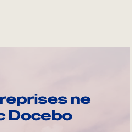
reprises ne
ec Docebo