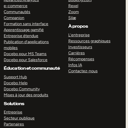
e-commerce
Rexel
Communautés
Zoom
Companion
Silæ
Formation sans interface
À propos
Apprentissage gamifié
L’entreprise
Entreprise étendue
Ressources graphiques
Publication d’applications
Investisseurs
mobiles
Carrières
Docebo pour MS Teams
Récompenses
Docebo pour Salesforce
Infos IA
Éducation et communauté
Contactez-nous
Support Hub
Docebo Help
Docebo Community
Mises à jour des produits
Solutions
Entreprise
Secteur publique
Partenaires