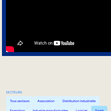
SECTEURS
Tous secteurs
Association
Distribution industrielle
Formation
Industrie manufacturière
Logiciel
Santé