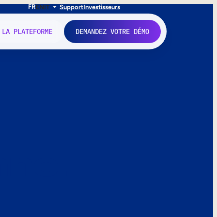
FR
EN
IT
Support
Investisseurs
 LA PLATEFORME
DEMANDEZ VOTRE DÉMO
nne.