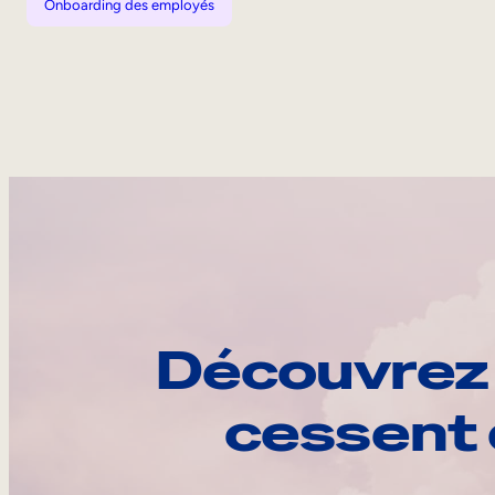
Onboarding des employés
Découvrez 
cessent 