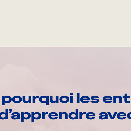
pourquoi les ent
d’apprendre av