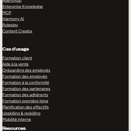
AgentHub
Enterprise Knowledge
MCP
Harmony AI
Roleplay
Content Creator
Cas d’usage
Formation client
Aide à la vente
Onboarding des employés
Formation des employés
Formation à la conformité
Formation des partenaires
Formation des adhérents
Formation première ligne
Planification des effectifs
Upskilling & reskilling
Mobilité interne
Resources