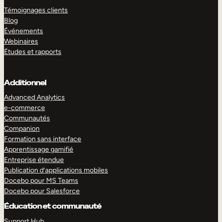
Témoignages clients
Blog
Événements
Webinaires
Études et rapports
Additionnel
Advanced Analytics
e-commerce
Communautés
Companion
Formation sans interface
Apprentissage gamifié
Entreprise étendue
Publication d’applications mobiles
Docebo pour MS Teams
Docebo pour Salesforce
Éducation et communauté
Support Hub