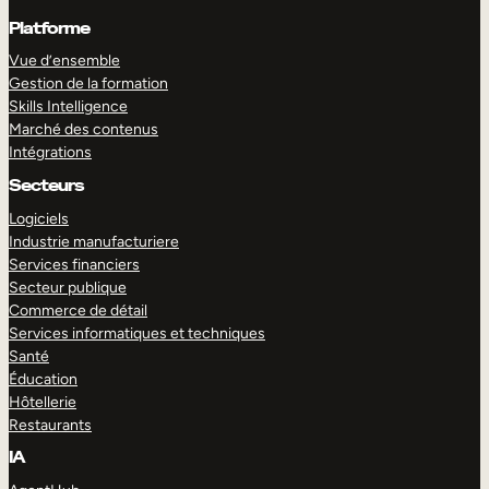
Platforme
Vue d’ensemble
Gestion de la formation
Skills Intelligence
Marché des contenus
Intégrations
Secteurs
Logiciels
Industrie manufacturiere
Services financiers
Secteur publique
Commerce de détail
Services informatiques et techniques
Santé
Éducation
Hôtellerie
Restaurants
IA