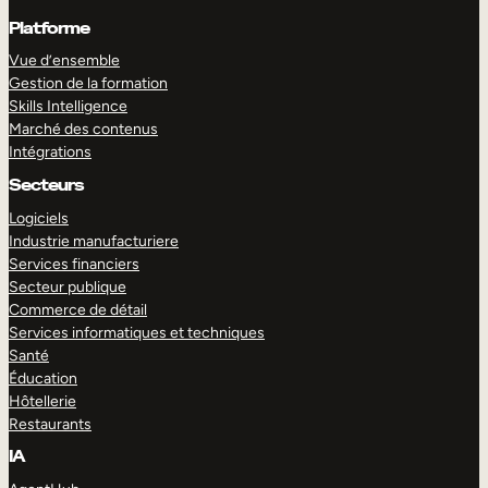
Platforme
Vue d’ensemble
Gestion de la formation
Skills Intelligence
Marché des contenus
Intégrations
Secteurs
Logiciels
Industrie manufacturiere
Services financiers
Secteur publique
Commerce de détail
Services informatiques et techniques
Santé
Éducation
Hôtellerie
Restaurants
IA