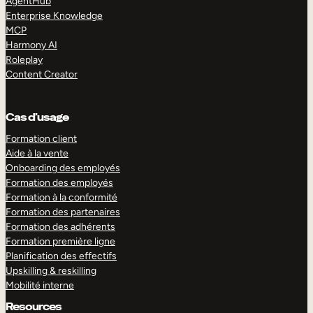
AgentHub
Enterprise Knowledge
MCP
Harmony AI
Roleplay
Content Creator
Cas d’usage
Formation client
Aide à la vente
Onboarding des employés
Formation des employés
Formation à la conformité
Formation des partenaires
Formation des adhérents
Formation première ligne
Planification des effectifs
Upskilling & reskilling
Mobilité interne
Resources