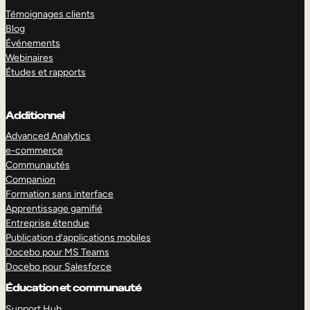
Témoignages clients
Blog
Événements
Webinaires
Études et rapports
Additionnel
Advanced Analytics
e-commerce
Communautés
Companion
Formation sans interface
Apprentissage gamifié
Entreprise étendue
Publication d’applications mobiles
Docebo pour MS Teams
Docebo pour Salesforce
Éducation et communauté
Support Hub