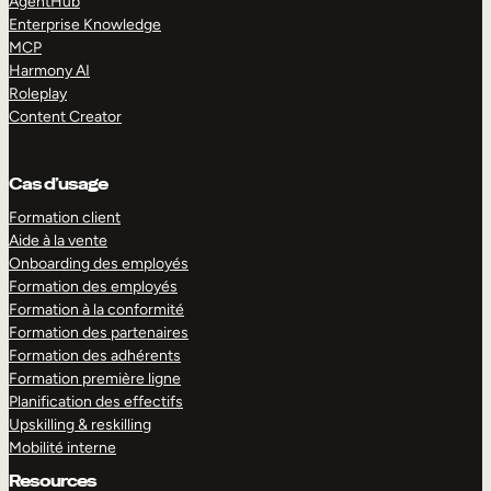
AgentHub
Enterprise Knowledge
MCP
Harmony AI
Roleplay
Content Creator
Cas d’usage
Formation client
Aide à la vente
Onboarding des employés
Formation des employés
Formation à la conformité
Formation des partenaires
Formation des adhérents
Formation première ligne
Planification des effectifs
Upskilling & reskilling
Mobilité interne
Resources