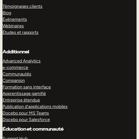
Témoignages clients
Blog
Événements
Webinaires
Études et rapports
Additionnel
Advanced Analytics
e-commerce
Communautés
Companion
Formation sans interface
Apprentissage gamifié
Entreprise étendue
Publication d’applications mobiles
Docebo pour MS Teams
Docebo pour Salesforce
Éducation et communauté
Support Hub