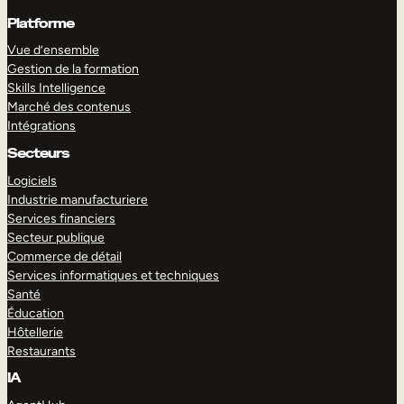
Platforme
Vue d’ensemble
Gestion de la formation
Skills Intelligence
Marché des contenus
Intégrations
Secteurs
Logiciels
Industrie manufacturiere
Services financiers
Secteur publique
Commerce de détail
Services informatiques et techniques
Santé
Éducation
Hôtellerie
Restaurants
IA