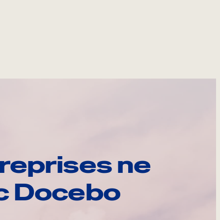
reprises ne
ec Docebo