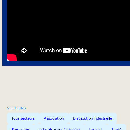
SECTEURS
Tous secteurs
Association
Distribution industrielle
Formation
Industrie manufacturière
Logiciel
Santé