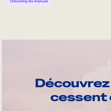
Onboarding des employés
Découvrez 
cessent 