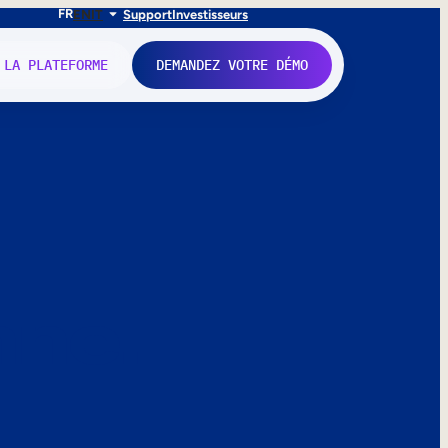
FR
EN
IT
Support
Investisseurs
 LA PLATEFORME
DEMANDEZ VOTRE DÉMO
nne.