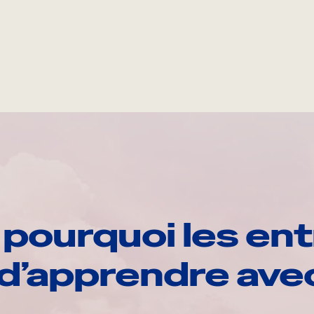
pourquoi les ent
d’apprendre av