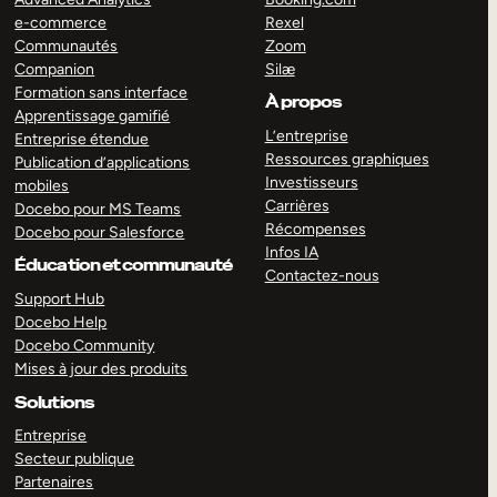
e-commerce
Rexel
Communautés
Zoom
Companion
Silæ
Formation sans interface
À propos
Apprentissage gamifié
L’entreprise
Entreprise étendue
Ressources graphiques
Publication d’applications
Investisseurs
mobiles
Carrières
Docebo pour MS Teams
Récompenses
Docebo pour Salesforce
Infos IA
Éducation et communauté
Contactez-nous
Support Hub
Docebo Help
Docebo Community
Mises à jour des produits
Solutions
Entreprise
Secteur publique
Partenaires