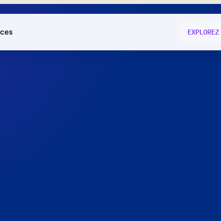
ces
EXPLOREZ
és
on fonctio
té
e
 preuve.