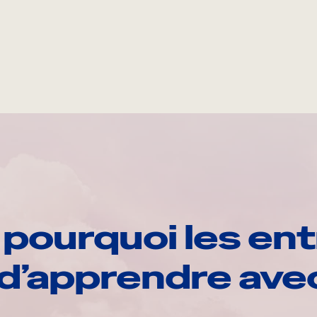
pourquoi les ent
d’apprendre av