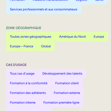
Services professionnels et aux consommateurs
ZONE GÉOGRAPHIQUE
Toutes zones géographiques
Amérique du Nord
Europe
Europe – France
Global
CAS D’USAGE
Tous cas d'usage
Développement des talents
Formation à la conformité
Formation client
Formation des adhérents
Formation externe
Formation interne
Formation première ligne