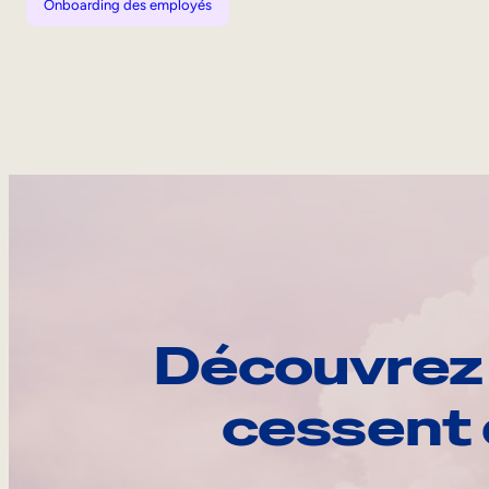
Onboarding des employés
Découvrez 
cessent 