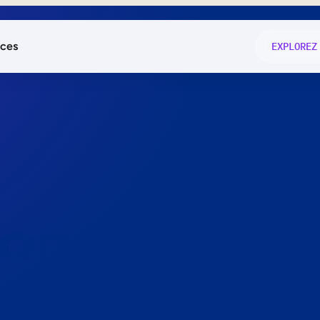
ces
EXPLOREZ
és
on fonctio
té
e
 preuve.