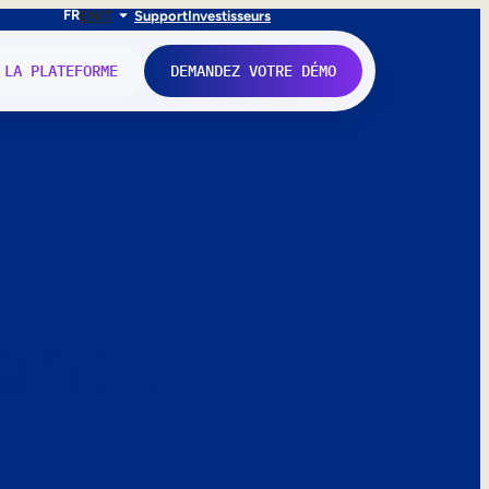
FR
EN
IT
Support
Investisseurs
 LA PLATEFORME
DEMANDEZ VOTRE DÉMO
nne.