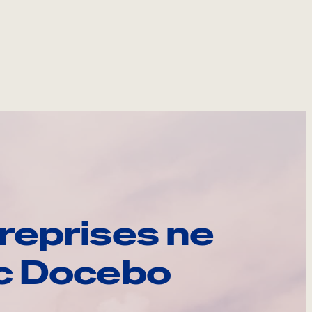
reprises ne
ec Docebo