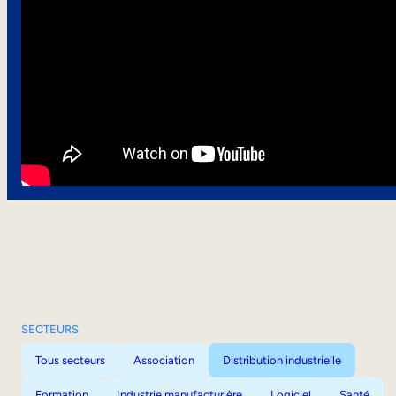
SECTEURS
Tous secteurs
Association
Distribution industrielle
Formation
Industrie manufacturière
Logiciel
Santé