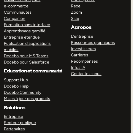
e-commerce
Rexel
Communautés
Zoom
Companion
Silæ
Formation sans interface
À propos
Apprentissage gamifié
L’entreprise
Entreprise étendue
Ressources graphiques
Publication d’applications
Investisseurs
mobiles
Carrières
Docebo pour MS Teams
Récompenses
Docebo pour Salesforce
Infos IA
Éducation et communauté
Contactez-nous
Support Hub
Docebo Help
Docebo Community
Mises à jour des produits
Solutions
Entreprise
Secteur publique
Partenaires