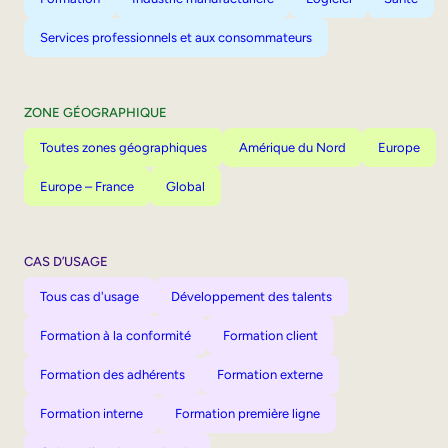
Services professionnels et aux consommateurs
ZONE GÉOGRAPHIQUE
Toutes zones géographiques
Amérique du Nord
Europe
Europe – France
Global
CAS D’USAGE
Tous cas d'usage
Développement des talents
Formation à la conformité
Formation client
Formation des adhérents
Formation externe
Formation interne
Formation première ligne