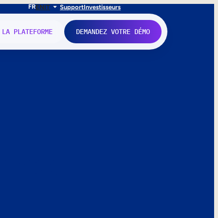
FR
EN
IT
Support
Investisseurs
 LA PLATEFORME
DEMANDEZ VOTRE DÉMO
nne.