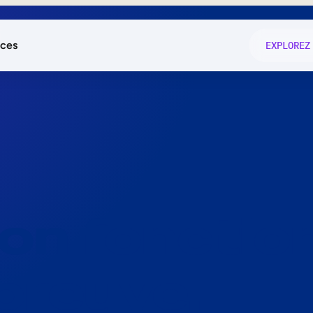
ces
EXPLOREZ
és
on fonctio
té
e
 preuve.