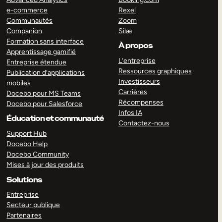
e-commerce
Rexel
Communautés
Zoom
Companion
Silæ
Formation sans interface
À propos
Apprentissage gamifié
L’entreprise
Entreprise étendue
Ressources graphiques
Publication d’applications
Investisseurs
mobiles
Carrières
Docebo pour MS Teams
Récompenses
Docebo pour Salesforce
Infos IA
Éducation et communauté
Contactez-nous
Support Hub
Docebo Help
Docebo Community
Mises à jour des produits
Solutions
Entreprise
Secteur publique
Partenaires