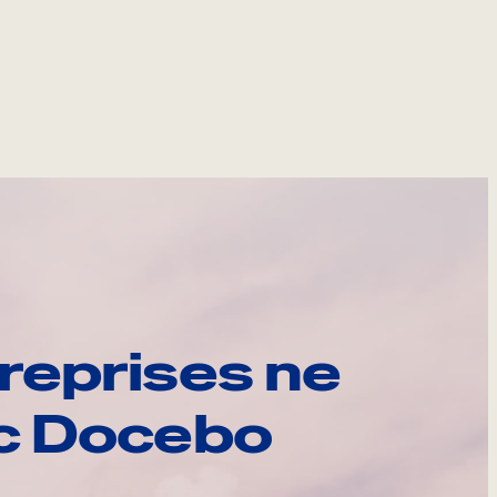
reprises ne
ec Docebo