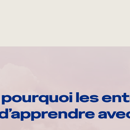
pourquoi les ent
d’apprendre av