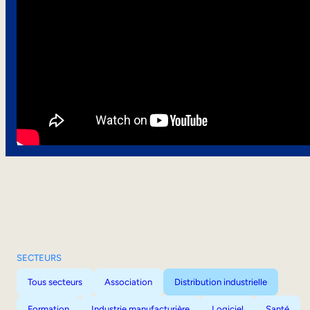
SECTEURS
Tous secteurs
Association
Distribution industrielle
Formation
Industrie manufacturière
Logiciel
Santé