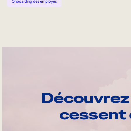
Onboarding des employés
Découvrez 
cessent 