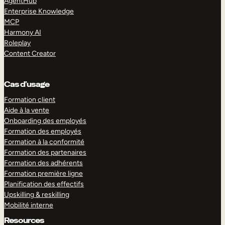
AgentHub
Enterprise Knowledge
MCP
Harmony AI
Roleplay
Content Creator
Cas d’usage
Formation client
Aide à la vente
Onboarding des employés
Formation des employés
Formation à la conformité
Formation des partenaires
Formation des adhérents
Formation première ligne
Planification des effectifs
Upskilling & reskilling
Mobilité interne
Resources