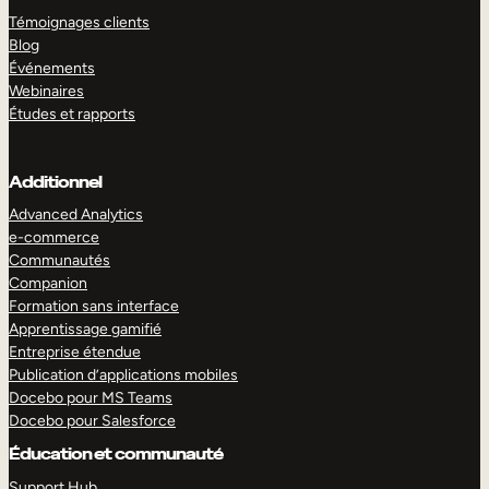
Témoignages clients
Blog
Événements
Webinaires
Études et rapports
Additionnel
Advanced Analytics
e-commerce
Communautés
Companion
Formation sans interface
Apprentissage gamifié
Entreprise étendue
Publication d’applications mobiles
Docebo pour MS Teams
Docebo pour Salesforce
Éducation et communauté
Support Hub