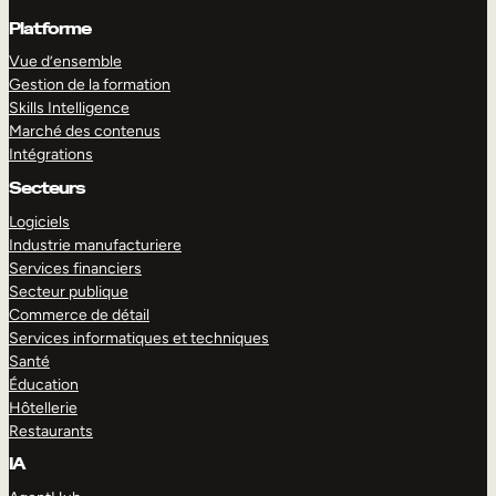
Platforme
Vue d’ensemble
Gestion de la formation
Skills Intelligence
Marché des contenus
Intégrations
Secteurs
Logiciels
Industrie manufacturiere
Services financiers
Secteur publique
Commerce de détail
Services informatiques et techniques
Santé
Éducation
Hôtellerie
Restaurants
IA