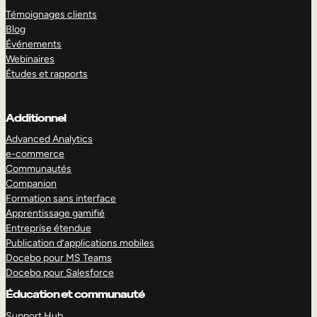
Témoignages clients
Blog
Événements
Webinaires
Études et rapports
Additionnel
Advanced Analytics
e-commerce
Communautés
Companion
Formation sans interface
Apprentissage gamifié
Entreprise étendue
Publication d’applications mobiles
Docebo pour MS Teams
Docebo pour Salesforce
Éducation et communauté
Support Hub