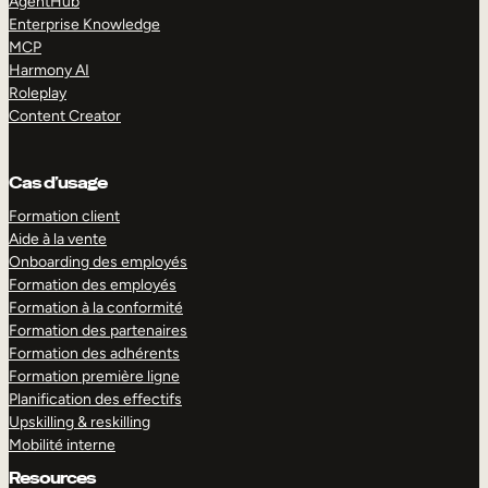
AgentHub
Enterprise Knowledge
MCP
Harmony AI
Roleplay
Content Creator
Cas d’usage
Formation client
Aide à la vente
Onboarding des employés
Formation des employés
Formation à la conformité
Formation des partenaires
Formation des adhérents
Formation première ligne
Planification des effectifs
Upskilling & reskilling
Mobilité interne
Resources