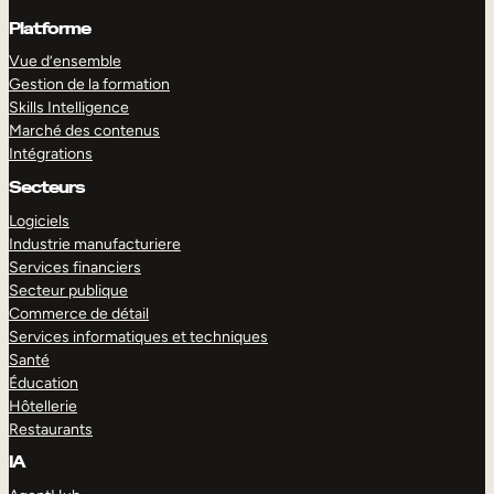
Platforme
Vue d’ensemble
Gestion de la formation
Skills Intelligence
Marché des contenus
Intégrations
Secteurs
Logiciels
Industrie manufacturiere
Services financiers
Secteur publique
Commerce de détail
Services informatiques et techniques
Santé
Éducation
Hôtellerie
Restaurants
IA