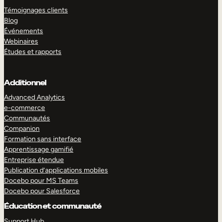
Témoignages clients
Blog
Événements
Webinaires
Études et rapports
Additionnel
Advanced Analytics
e-commerce
Communautés
Companion
Formation sans interface
Apprentissage gamifié
Entreprise étendue
Publication d’applications mobiles
Docebo pour MS Teams
Docebo pour Salesforce
Éducation et communauté
Support Hub