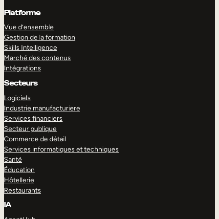
Platforme
Vue d’ensemble
Gestion de la formation
Skills Intelligence
Marché des contenus
Intégrations
Secteurs
Logiciels
Industrie manufacturiere
Services financiers
Secteur publique
Commerce de détail
Services informatiques et techniques
Santé
Éducation
Hôtellerie
Restaurants
IA