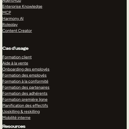
AgentHub
Enterprise Knowledge
MCP
Harmony AI
Roleplay
Content Creator
Cas d’usage
Formation client
Aide à la vente
Onboarding des employés
Formation des employés
Formation à la conformité
Formation des partenaires
Formation des adhérents
Formation première ligne
Planification des effectifs
Upskilling & reskilling
Mobilité interne
Resources