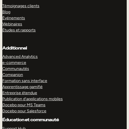
Témoignages clients
Blog
Événements
Webinaires
Études et rapports
Additionnel
Advanced Analytics
e-commerce
Communautés
Companion
Formation sans interface
Apprentissage gamifié
Entreprise étendue
Publication d’applications mobiles
Docebo pour MS Teams
Docebo pour Salesforce
Éducation et communauté
Support Hub