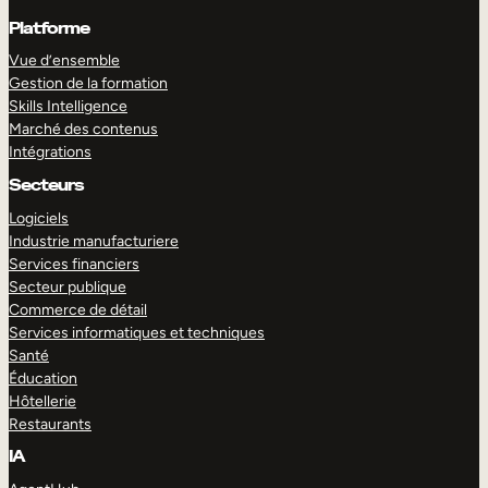
Platforme
Vue d’ensemble
Gestion de la formation
Skills Intelligence
Marché des contenus
Intégrations
Secteurs
Logiciels
Industrie manufacturiere
Services financiers
Secteur publique
Commerce de détail
Services informatiques et techniques
Santé
Éducation
Hôtellerie
Restaurants
IA