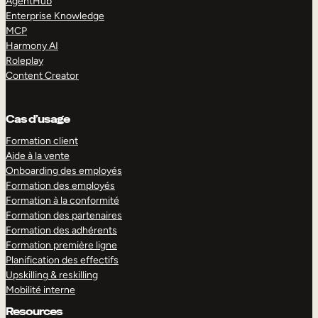
AgentHub
Enterprise Knowledge
MCP
Harmony AI
Roleplay
Content Creator
Cas d’usage
Formation client
Aide à la vente
Onboarding des employés
Formation des employés
Formation à la conformité
Formation des partenaires
Formation des adhérents
Formation première ligne
Planification des effectifs
Upskilling & reskilling
Mobilité interne
Resources