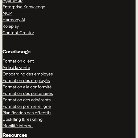
AgentHub
Enterprise Knowledge
MCP
Harmony AI
Roleplay
Content Creator
Cas d’usage
Formation client
Aide à la vente
Onboarding des employés
Formation des employés
Formation à la conformité
Formation des partenaires
Formation des adhérents
Formation première ligne
Planification des effectifs
Upskilling & reskilling
Mobilité interne
Resources