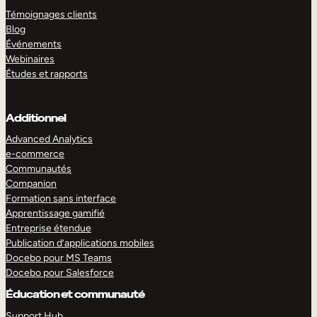
Témoignages clients
Blog
Événements
Webinaires
Études et rapports
Additionnel
Advanced Analytics
e-commerce
Communautés
Companion
Formation sans interface
Apprentissage gamifié
Entreprise étendue
Publication d’applications mobiles
Docebo pour MS Teams
Docebo pour Salesforce
Éducation et communauté
Support Hub