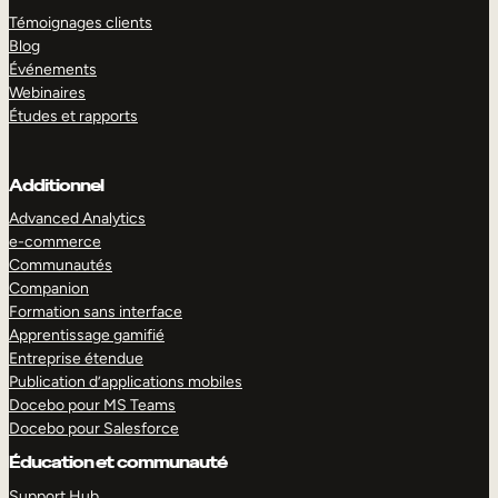
Témoignages clients
Blog
Événements
Webinaires
Études et rapports
Additionnel
Advanced Analytics
e-commerce
Communautés
Companion
Formation sans interface
Apprentissage gamifié
Entreprise étendue
Publication d’applications mobiles
Docebo pour MS Teams
Docebo pour Salesforce
Éducation et communauté
Support Hub