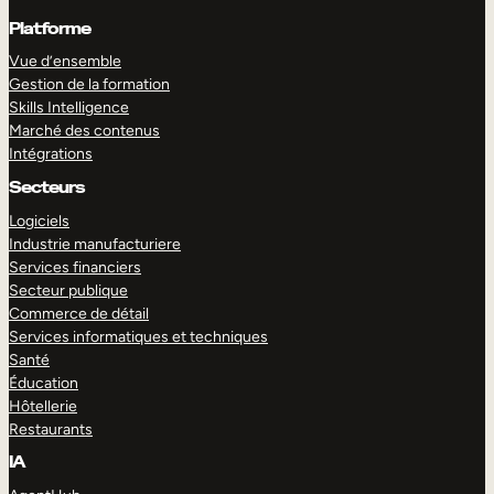
Platforme
Vue d’ensemble
Gestion de la formation
Skills Intelligence
Marché des contenus
Intégrations
Secteurs
Logiciels
Industrie manufacturiere
Services financiers
Secteur publique
Commerce de détail
Services informatiques et techniques
Santé
Éducation
Hôtellerie
Restaurants
IA