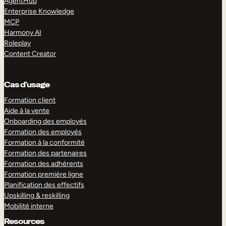
AgentHub
Enterprise Knowledge
MCP
Harmony AI
Roleplay
Content Creator
Cas d’usage
Formation client
Aide à la vente
Onboarding des employés
Formation des employés
Formation à la conformité
Formation des partenaires
Formation des adhérents
Formation première ligne
Planification des effectifs
Upskilling & reskilling
Mobilité interne
Resources