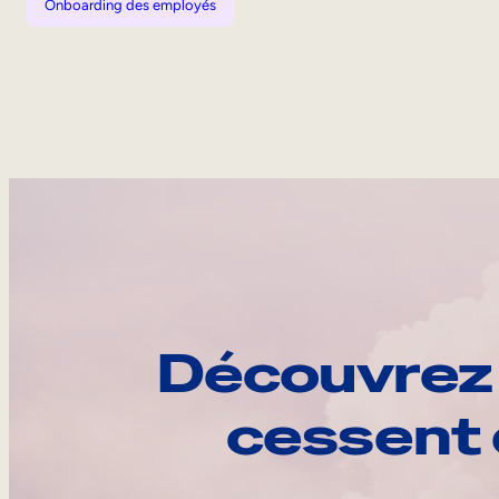
Onboarding des employés
Découvrez 
cessent 