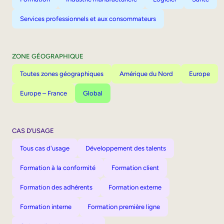
Services professionnels et aux consommateurs
ZONE GÉOGRAPHIQUE
Toutes zones géographiques
Amérique du Nord
Europe
Europe – France
Global
CAS D’USAGE
Tous cas d'usage
Développement des talents
Formation à la conformité
Formation client
Formation des adhérents
Formation externe
Formation interne
Formation première ligne