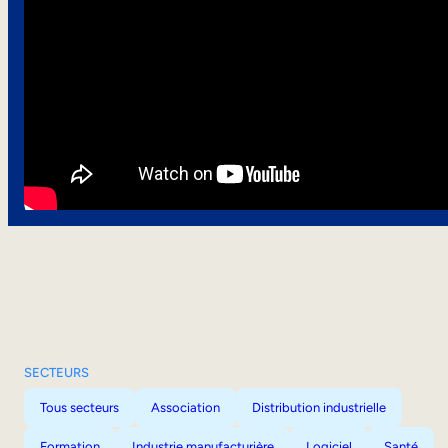
SECTEURS
Tous secteurs
Association
Distribution industrielle
Formation
Industrie manufacturière
Logiciel
Santé