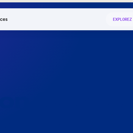
ces
EXPLOREZ
és
on fonctio
té
e
 preuve.