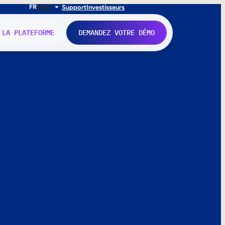
FR
EN
IT
Support
Investisseurs
 LA PLATEFORME
DEMANDEZ VOTRE DÉMO
nne.