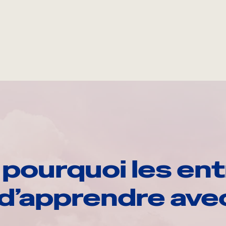
pourquoi les ent
d’apprendre av