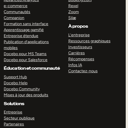
e-commerce
Rexel
Communautés
Zoom
Companion
Silæ
Formation sans interface
À propos
Apprentissage gamifié
L’entreprise
Entreprise étendue
Ressources graphiques
Publication d’applications
Investisseurs
mobiles
Carrières
Docebo pour MS Teams
Récompenses
Docebo pour Salesforce
Infos IA
Éducation et communauté
Contactez-nous
Support Hub
Docebo Help
Docebo Community
Mises à jour des produits
Solutions
Entreprise
Secteur publique
Partenaires