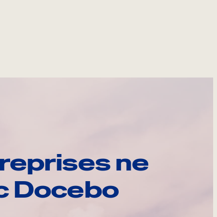
reprises ne
ec Docebo