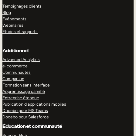
Témoignages clients
Blog
Événements
Webinaires
Études et rapports
Additionnel
Advanced Analytics
e-commerce
Communautés
Companion
Formation sans interface
Apprentissage gamifié
Entreprise étendue
Publication d’applications mobiles
Docebo pour MS Teams
Docebo pour Salesforce
Éducation et communauté
Support Hub