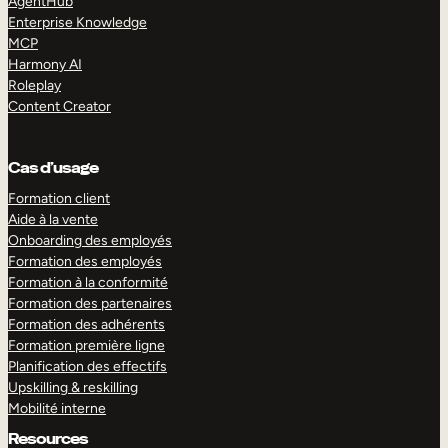
AgentHub
Enterprise Knowledge
MCP
Harmony AI
Roleplay
Content Creator
Cas d’usage
Formation client
Aide à la vente
Onboarding des employés
Formation des employés
Formation à la conformité
Formation des partenaires
Formation des adhérents
Formation première ligne
Planification des effectifs
Upskilling & reskilling
Mobilité interne
Resources