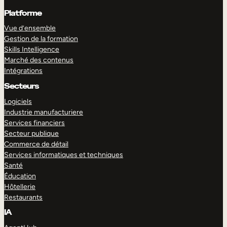
Platforme
Vue d’ensemble
Gestion de la formation
Skills Intelligence
Marché des contenus
Intégrations
Secteurs
Logiciels
Industrie manufacturiere
Services financiers
Secteur publique
Commerce de détail
Services informatiques et techniques
Santé
Éducation
Hôtellerie
Restaurants
IA