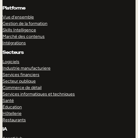
Platforme
Vue d’ensemble
Gestion de la formation
Skills Intelligence
Marché des contenus
Intégrations
Secteurs
Logiciels
Industrie manufacturiere
Services financiers
Secteur publique
Commerce de détail
Services informatiques et techniques
Santé
Éducation
Hôtellerie
Restaurants
IA