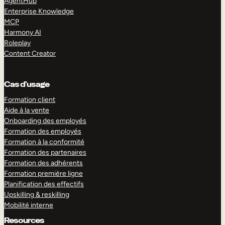
AgentHub
Enterprise Knowledge
MCP
Harmony AI
Roleplay
Content Creator
Cas d’usage
Formation client
Aide à la vente
Onboarding des employés
Formation des employés
Formation à la conformité
Formation des partenaires
Formation des adhérents
Formation première ligne
Planification des effectifs
Upskilling & reskilling
Mobilité interne
Resources