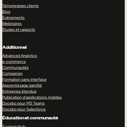
Témoignages clients
Blog
Événements
Webinaires
Études et rapports
Additionnel
Advanced Analytics
e-commerce
Communautés
Companion
Formation sans interface
Apprentissage gamifié
Entreprise étendue
Publication d’applications mobiles
Docebo pour MS Teams
Docebo pour Salesforce
Éducation et communauté
Support Hub