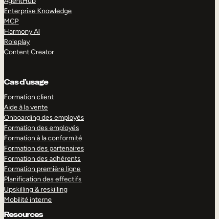
AgentHub
Enterprise Knowledge
MCP
Harmony AI
Roleplay
Content Creator
Cas d’usage
Formation client
Aide à la vente
Onboarding des employés
Formation des employés
Formation à la conformité
Formation des partenaires
Formation des adhérents
Formation première ligne
Planification des effectifs
Upskilling & reskilling
Mobilité interne
Resources