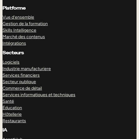
Platforme
Vue d’ensemble
Gestion de la formation
Skills Intelligence
Marché des contenus
Intégrations
Secteurs
Logiciels
Industrie manufacturiere
Services financiers
Secteur publique
Commerce de détail
Services informatiques et techniques
Santé
Éducation
Hôtellerie
Restaurants
IA