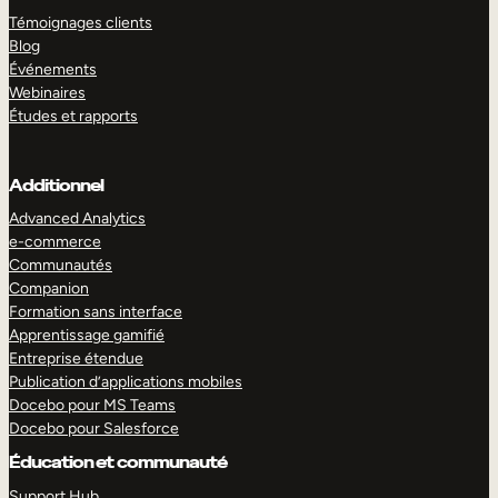
Témoignages clients
Blog
Événements
Webinaires
Études et rapports
Additionnel
Advanced Analytics
e-commerce
Communautés
Companion
Formation sans interface
Apprentissage gamifié
Entreprise étendue
Publication d’applications mobiles
Docebo pour MS Teams
Docebo pour Salesforce
Éducation et communauté
Support Hub