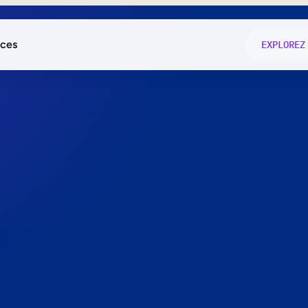
ces
EXPLOREZ
és
on fonctio
té
e
 preuve.