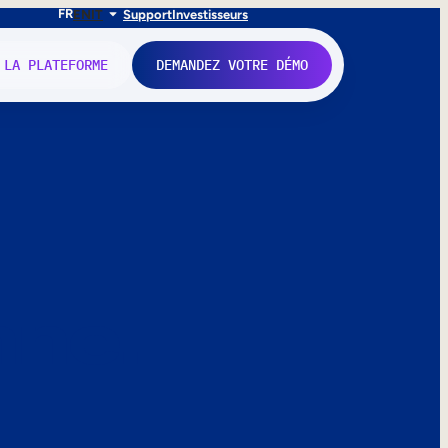
FR
EN
IT
Support
Investisseurs
 LA PLATEFORME
DEMANDEZ VOTRE DÉMO
nne.