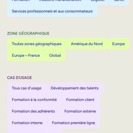
Services professionnels et aux consommateurs
ZONE GÉOGRAPHIQUE
Toutes zones géographiques
Amérique du Nord
Europe
Europe – France
Global
CAS D’USAGE
Tous cas d'usage
Développement des talents
Formation à la conformité
Formation client
Formation des adhérents
Formation externe
Formation interne
Formation première ligne