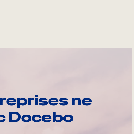
reprises ne
ec Docebo