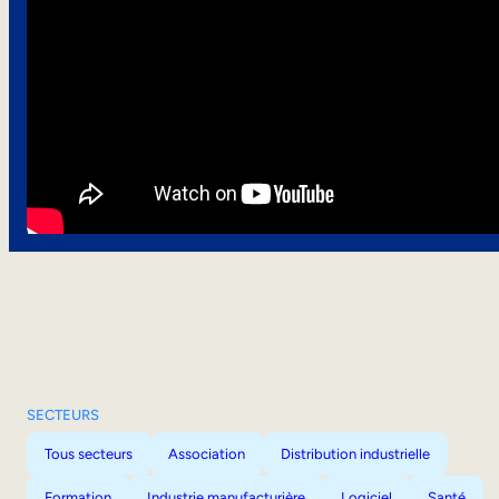
SECTEURS
Tous secteurs
Association
Distribution industrielle
Formation
Industrie manufacturière
Logiciel
Santé