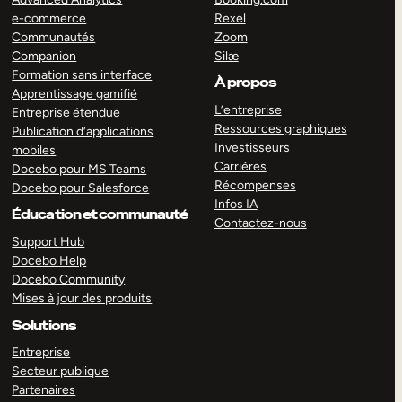
e-commerce
Rexel
Communautés
Zoom
Companion
Silæ
Formation sans interface
À propos
Apprentissage gamifié
L’entreprise
Entreprise étendue
Ressources graphiques
Publication d’applications
Investisseurs
mobiles
Carrières
Docebo pour MS Teams
Récompenses
Docebo pour Salesforce
Infos IA
Éducation et communauté
Contactez-nous
Support Hub
Docebo Help
Docebo Community
Mises à jour des produits
Solutions
Entreprise
Secteur publique
Partenaires