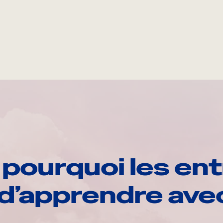
pourquoi les ent
d’apprendre av