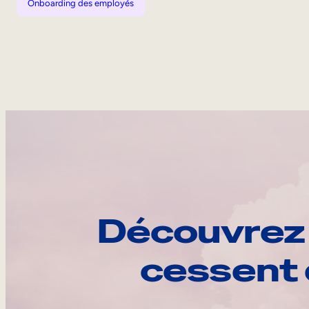
Onboarding des employés
Découvrez 
cessent 