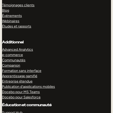
Témoignages clients
Blog
Événements
Webinaires
Études et rapports
Additionnel
Advanced Analytics
e-commerce
Communautés
Companion
Formation sans interface
Apprentissage gamifié
Entreprise étendue
Publication d’applications mobiles
Docebo pour MS Teams
Docebo pour Salesforce
Éducation et communauté
Support Hub