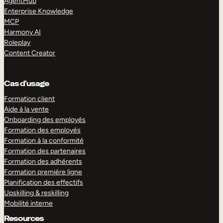
AgentHub
Enterprise Knowledge
MCP
Harmony AI
Roleplay
Content Creator
Cas d’usage
Formation client
Aide à la vente
Onboarding des employés
Formation des employés
Formation à la conformité
Formation des partenaires
Formation des adhérents
Formation première ligne
Planification des effectifs
Upskilling & reskilling
Mobilité interne
Resources