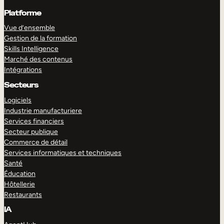
Platforme
Vue d’ensemble
Gestion de la formation
Skills Intelligence
Marché des contenus
Intégrations
Secteurs
Logiciels
Industrie manufacturiere
Services financiers
Secteur publique
Commerce de détail
Services informatiques et techniques
Santé
Éducation
Hôtellerie
Restaurants
IA