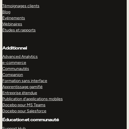
Témoignages clients
Blog
Événements
Webinaires
Études et rapports
Additionnel
Advanced Analytics
e-commerce
Communautés
Companion
Formation sans interface
Apprentissage gamifié
Entreprise étendue
Publication d’applications mobiles
Docebo pour MS Teams
Docebo pour Salesforce
Éducation et communauté
Support Hub