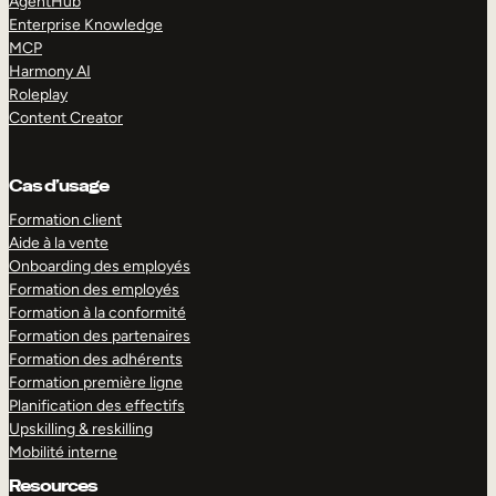
AgentHub
Enterprise Knowledge
MCP
Harmony AI
Roleplay
Content Creator
Cas d’usage
Formation client
Aide à la vente
Onboarding des employés
Formation des employés
Formation à la conformité
Formation des partenaires
Formation des adhérents
Formation première ligne
Planification des effectifs
Upskilling & reskilling
Mobilité interne
Resources