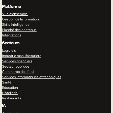
Platforme
Vue d’ensemble
Gestion de la formation
Skills Intelligence
Marché des contenus
Intégrations
Secteurs
Logiciels
Industrie manufacturiere
Services financiers
Secteur publique
Commerce de détail
Services informatiques et techniques
Santé
Éducation
Hôtellerie
Restaurants
IA