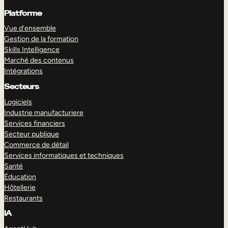
Platforme
Vue d’ensemble
Gestion de la formation
Skills Intelligence
Marché des contenus
Intégrations
Secteurs
Logiciels
Industrie manufacturiere
Services financiers
Secteur publique
Commerce de détail
Services informatiques et techniques
Santé
Éducation
Hôtellerie
Restaurants
IA