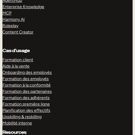
AgentHub
Enterprise Knowledge
MCP
Harmony AI
Roleplay
Content Creator
Cas d’usage
Formation client
Aide à la vente
Onboarding des employés
Formation des employés
Formation à la conformité
Formation des partenaires
Formation des adhérents
Formation première ligne
Planification des effectifs
Upskilling & reskilling
Mobilité interne
Resources