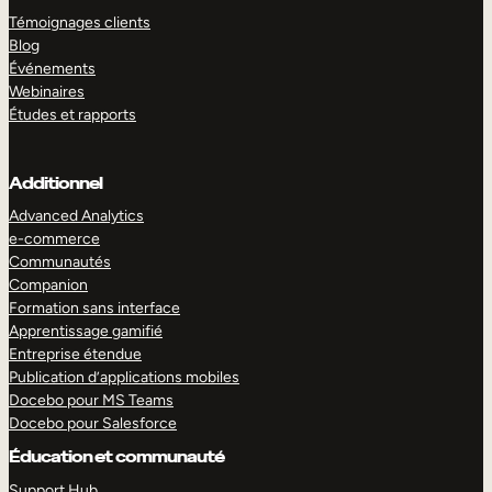
Témoignages clients
Blog
Événements
Webinaires
Études et rapports
Additionnel
Advanced Analytics
e-commerce
Communautés
Companion
Formation sans interface
Apprentissage gamifié
Entreprise étendue
Publication d’applications mobiles
Docebo pour MS Teams
Docebo pour Salesforce
Éducation et communauté
Support Hub