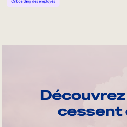
Onboarding des employés
Découvrez 
cessent 