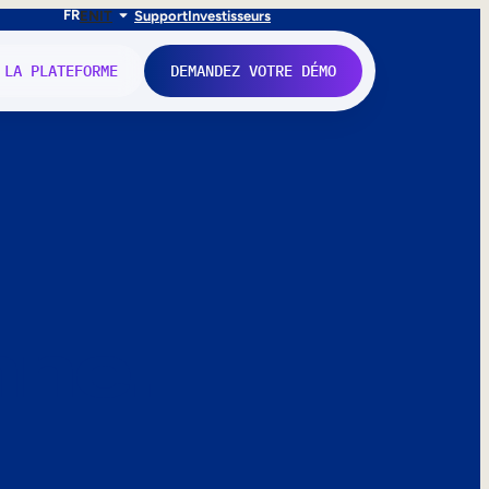
FR
EN
IT
Support
Investisseurs
 LA PLATEFORME
DEMANDEZ VOTRE DÉMO
nne.