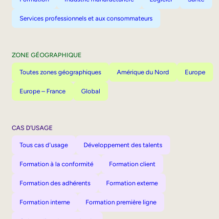
Services professionnels et aux consommateurs
ZONE GÉOGRAPHIQUE
Toutes zones géographiques
Amérique du Nord
Europe
Europe – France
Global
CAS D’USAGE
Tous cas d'usage
Développement des talents
Formation à la conformité
Formation client
Formation des adhérents
Formation externe
Formation interne
Formation première ligne