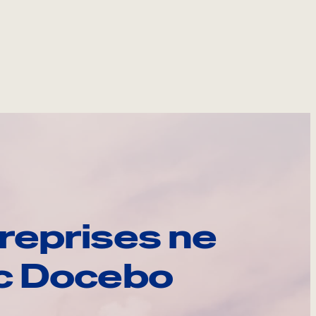
reprises ne
ec Docebo