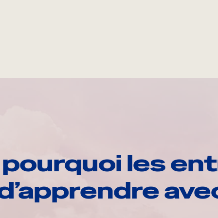
pourquoi les ent
d’apprendre av