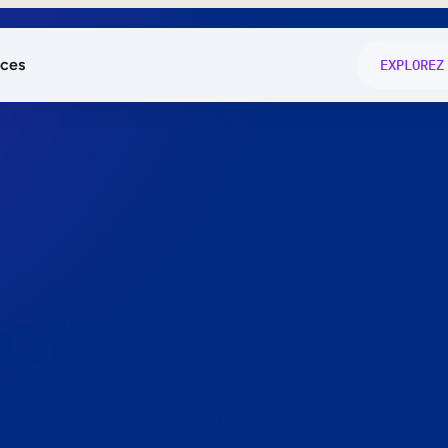
ces
EXPLOREZ
és
on fonctio
té
e
 preuve.