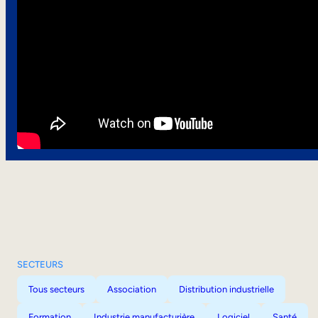
SECTEURS
Tous secteurs
Association
Distribution industrielle
Formation
Industrie manufacturière
Logiciel
Santé