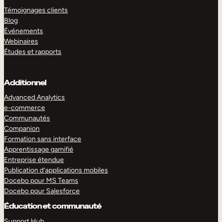
Témoignages clients
Blog
Événements
Webinaires
Études et rapports
Additionnel
Advanced Analytics
e-commerce
Communautés
Companion
Formation sans interface
Apprentissage gamifié
Entreprise étendue
Publication d’applications mobiles
Docebo pour MS Teams
Docebo pour Salesforce
Éducation et communauté
Support Hub