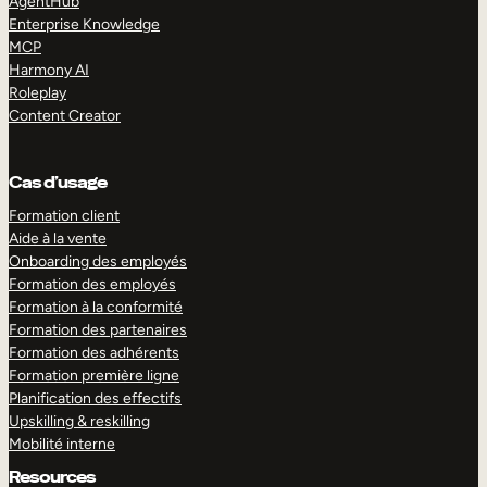
AgentHub
Enterprise Knowledge
MCP
Harmony AI
Roleplay
Content Creator
Cas d’usage
Formation client
Aide à la vente
Onboarding des employés
Formation des employés
Formation à la conformité
Formation des partenaires
Formation des adhérents
Formation première ligne
Planification des effectifs
Upskilling & reskilling
Mobilité interne
Resources