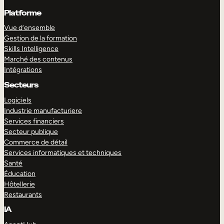
Platforme
Vue d’ensemble
Gestion de la formation
Skills Intelligence
Marché des contenus
Intégrations
Secteurs
Logiciels
Industrie manufacturiere
Services financiers
Secteur publique
Commerce de détail
Services informatiques et techniques
Santé
Éducation
Hôtellerie
Restaurants
IA