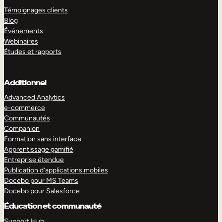
Témoignages clients
Blog
Événements
Webinaires
Études et rapports
Additionnel
Advanced Analytics
e-commerce
Communautés
Companion
Formation sans interface
Apprentissage gamifié
Entreprise étendue
Publication d’applications mobiles
Docebo pour MS Teams
Docebo pour Salesforce
Éducation et communauté
Support Hub