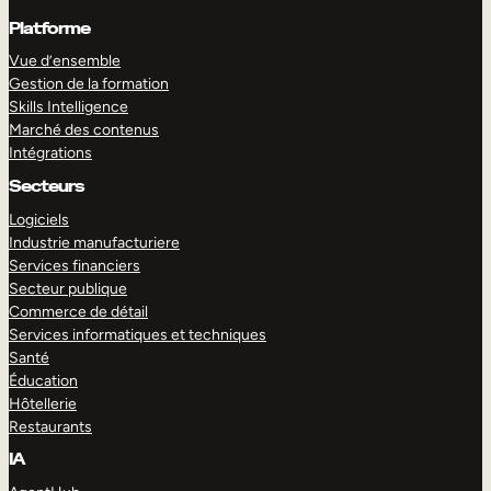
Platforme
Vue d’ensemble
Gestion de la formation
Skills Intelligence
Marché des contenus
Intégrations
Secteurs
Logiciels
Industrie manufacturiere
Services financiers
Secteur publique
Commerce de détail
Services informatiques et techniques
Santé
Éducation
Hôtellerie
Restaurants
IA