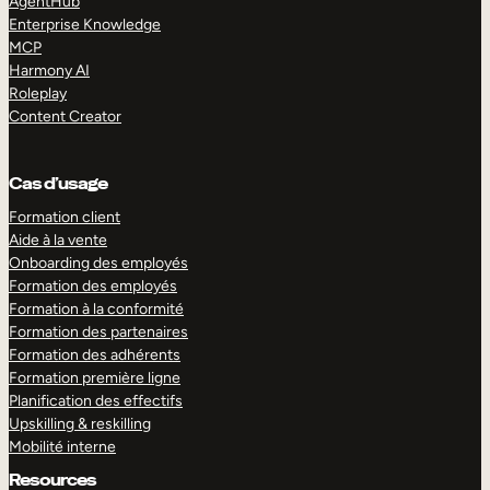
AgentHub
Enterprise Knowledge
MCP
Harmony AI
Roleplay
Content Creator
Cas d’usage
Formation client
Aide à la vente
Onboarding des employés
Formation des employés
Formation à la conformité
Formation des partenaires
Formation des adhérents
Formation première ligne
Planification des effectifs
Upskilling & reskilling
Mobilité interne
Resources