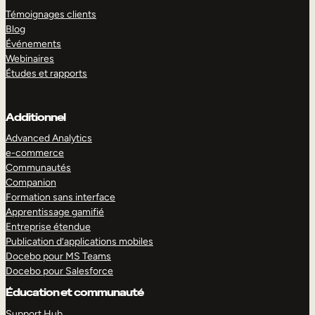
Témoignages clients
Blog
Événements
Webinaires
Études et rapports
Additionnel
Advanced Analytics
e-commerce
Communautés
Companion
Formation sans interface
Apprentissage gamifié
Entreprise étendue
Publication d’applications mobiles
Docebo pour MS Teams
Docebo pour Salesforce
Éducation et communauté
Support Hub