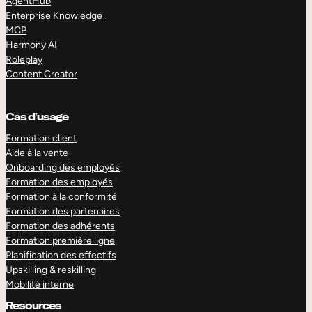
AgentHub
Enterprise Knowledge
MCP
Harmony AI
Roleplay
Content Creator
Cas d’usage
Formation client
Aide à la vente
Onboarding des employés
Formation des employés
Formation à la conformité
Formation des partenaires
Formation des adhérents
Formation première ligne
Planification des effectifs
Upskilling & reskilling
Mobilité interne
Resources