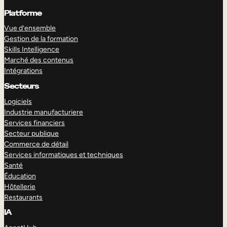
Platforme
Vue d’ensemble
Gestion de la formation
Skills Intelligence
Marché des contenus
Intégrations
Secteurs
Logiciels
Industrie manufacturiere
Services financiers
Secteur publique
Commerce de détail
Services informatiques et techniques
Santé
Éducation
Hôtellerie
Restaurants
IA