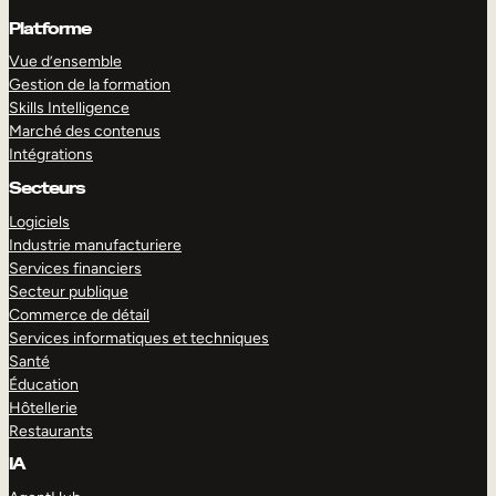
Platforme
Vue d’ensemble
Gestion de la formation
Skills Intelligence
Marché des contenus
Intégrations
Secteurs
Logiciels
Industrie manufacturiere
Services financiers
Secteur publique
Commerce de détail
Services informatiques et techniques
Santé
Éducation
Hôtellerie
Restaurants
IA