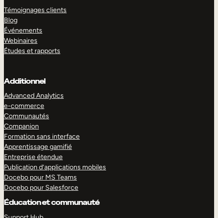
Témoignages clients
Blog
Événements
Webinaires
Études et rapports
Additionnel
Advanced Analytics
e-commerce
Communautés
Companion
Formation sans interface
Apprentissage gamifié
Entreprise étendue
Publication d’applications mobiles
Docebo pour MS Teams
Docebo pour Salesforce
Éducation et communauté
Support Hub