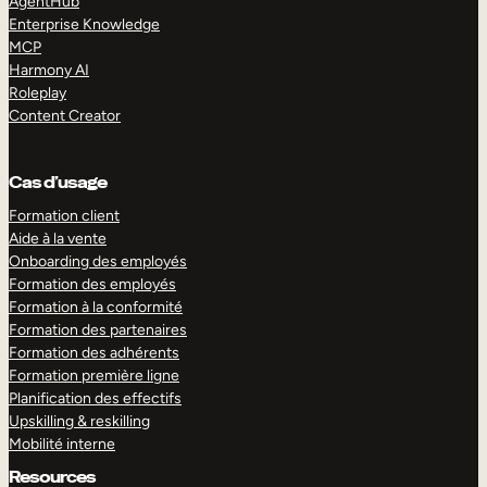
AgentHub
Enterprise Knowledge
MCP
Harmony AI
Roleplay
Content Creator
Cas d’usage
Formation client
Aide à la vente
Onboarding des employés
Formation des employés
Formation à la conformité
Formation des partenaires
Formation des adhérents
Formation première ligne
Planification des effectifs
Upskilling & reskilling
Mobilité interne
Resources