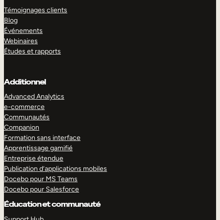
Témoignages clients
Blog
Événements
Webinaires
Études et rapports
Additionnel
Advanced Analytics
e-commerce
Communautés
Companion
Formation sans interface
Apprentissage gamifié
Entreprise étendue
Publication d’applications mobiles
Docebo pour MS Teams
Docebo pour Salesforce
Éducation et communauté
Support Hub