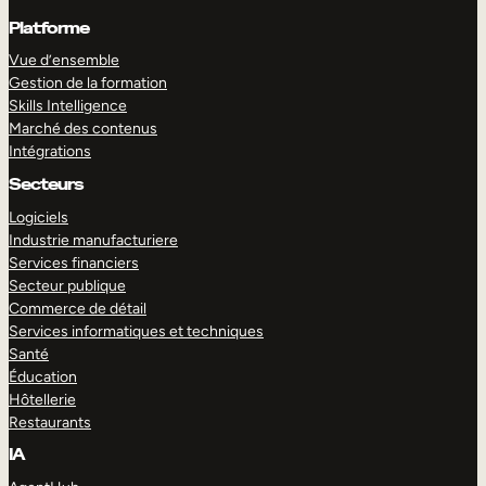
Platforme
Vue d’ensemble
Gestion de la formation
Skills Intelligence
Marché des contenus
Intégrations
Secteurs
Logiciels
Industrie manufacturiere
Services financiers
Secteur publique
Commerce de détail
Services informatiques et techniques
Santé
Éducation
Hôtellerie
Restaurants
IA