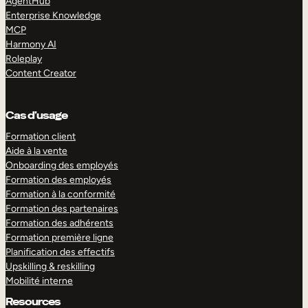
AgentHub
Enterprise Knowledge
MCP
Harmony AI
Roleplay
Content Creator
Cas d’usage
Formation client
Aide à la vente
Onboarding des employés
Formation des employés
Formation à la conformité
Formation des partenaires
Formation des adhérents
Formation première ligne
Planification des effectifs
Upskilling & reskilling
Mobilité interne
Resources