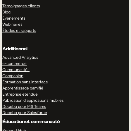
Témoignages clients
Blog
Événements
Webinaires
Études et rapports
Additionnel
Advanced Analytics
e-commerce
Communautés
Companion
Formation sans interface
Apprentissage gamifié
Entreprise étendue
Publication d’applications mobiles
Docebo pour MS Teams
Docebo pour Salesforce
Éducation et communauté
Support Hub