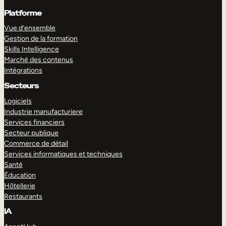
Platforme
Vue d’ensemble
Gestion de la formation
Skills Intelligence
Marché des contenus
Intégrations
Secteurs
Logiciels
Industrie manufacturiere
Services financiers
Secteur publique
Commerce de détail
Services informatiques et techniques
Santé
Éducation
Hôtellerie
Restaurants
IA