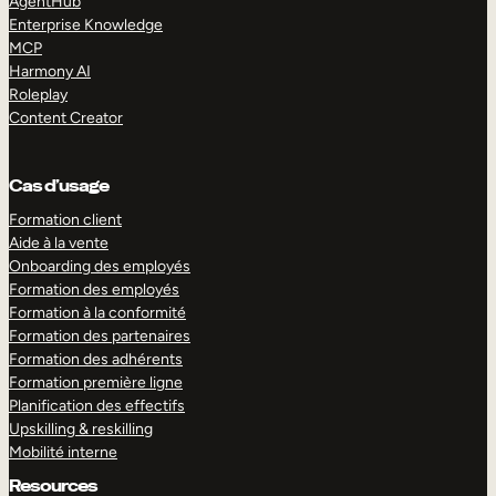
AgentHub
Enterprise Knowledge
MCP
Harmony AI
Roleplay
Content Creator
Cas d’usage
Formation client
Aide à la vente
Onboarding des employés
Formation des employés
Formation à la conformité
Formation des partenaires
Formation des adhérents
Formation première ligne
Planification des effectifs
Upskilling & reskilling
Mobilité interne
Resources