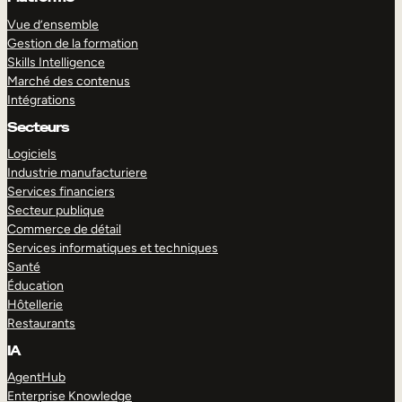
Vue d’ensemble
Gestion de la formation
Skills Intelligence
Marché des contenus
Intégrations
Secteurs
Logiciels
Industrie manufacturiere
Services financiers
Secteur publique
Commerce de détail
Services informatiques et techniques
Santé
Éducation
Hôtellerie
Restaurants
IA
AgentHub
Enterprise Knowledge