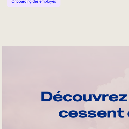
Onboarding des employés
Découvrez 
cessent 