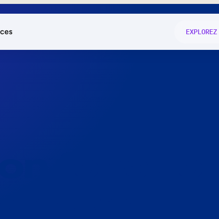
ces
EXPLOREZ
és
on fonctio
té
e
 preuve.