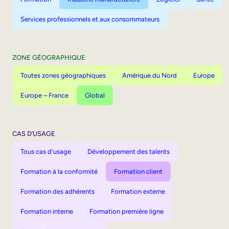
Services professionnels et aux consommateurs
ZONE GÉOGRAPHIQUE
Toutes zones géographiques
Amérique du Nord
Europe
Europe – France
Global
CAS D’USAGE
Tous cas d'usage
Développement des talents
Formation à la conformité
Formation client
Formation des adhérents
Formation externe
Formation interne
Formation première ligne