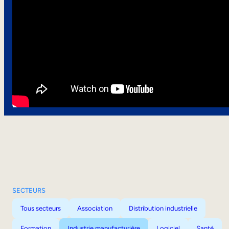
SECTEURS
Tous secteurs
Association
Distribution industrielle
Formation
Industrie manufacturière
Logiciel
Santé