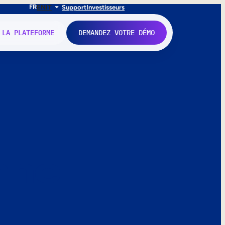
FR
EN
IT
Support
Investisseurs
 LA PLATEFORME
DEMANDEZ VOTRE DÉMO
nne.