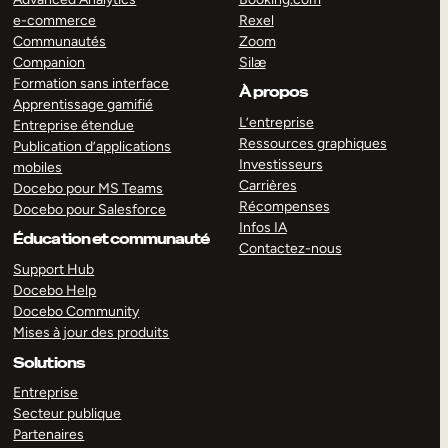
e-commerce
Rexel
Communautés
Zoom
Companion
Silæ
Formation sans interface
À propos
Apprentissage gamifié
L’entreprise
Entreprise étendue
Ressources graphiques
Publication d’applications
Investisseurs
mobiles
Carrières
Docebo pour MS Teams
Récompenses
Docebo pour Salesforce
Infos IA
Éducation et communauté
Contactez-nous
Support Hub
Docebo Help
Docebo Community
Mises à jour des produits
Solutions
Entreprise
Secteur publique
Partenaires