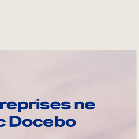
reprises ne
ec Docebo