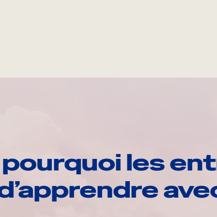
pourquoi les ent
d’apprendre av