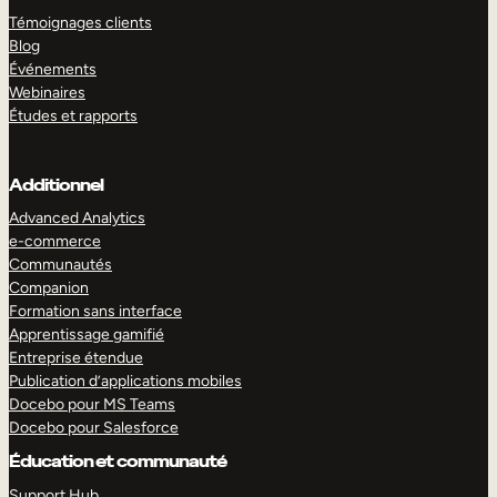
Témoignages clients
Blog
Événements
Webinaires
Études et rapports
Additionnel
Advanced Analytics
e-commerce
Communautés
Companion
Formation sans interface
Apprentissage gamifié
Entreprise étendue
Publication d’applications mobiles
Docebo pour MS Teams
Docebo pour Salesforce
Éducation et communauté
Support Hub