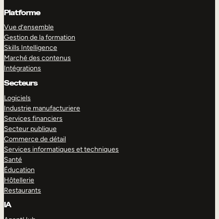
Platforme
Vue d’ensemble
Gestion de la formation
Skills Intelligence
Marché des contenus
Intégrations
Secteurs
Logiciels
Industrie manufacturiere
Services financiers
Secteur publique
Commerce de détail
Services informatiques et techniques
Santé
Éducation
Hôtellerie
Restaurants
IA