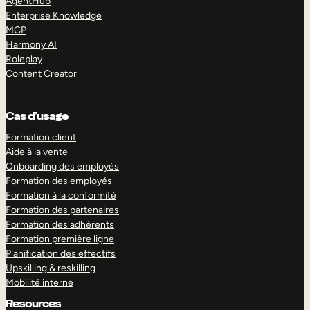
AgentHub
Enterprise Knowledge
MCP
Harmony AI
Roleplay
Content Creator
Cas d’usage
Formation client
Aide à la vente
Onboarding des employés
Formation des employés
Formation à la conformité
Formation des partenaires
Formation des adhérents
Formation première ligne
Planification des effectifs
Upskilling & reskilling
Mobilité interne
Resources