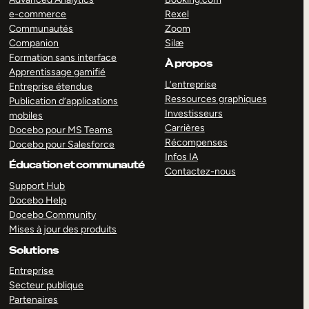
e-commerce
Rexel
Communautés
Zoom
Companion
Silæ
Formation sans interface
À propos
Apprentissage gamifié
L’entreprise
Entreprise étendue
Ressources graphiques
Publication d’applications
Investisseurs
mobiles
Carrières
Docebo pour MS Teams
Récompenses
Docebo pour Salesforce
Infos IA
Éducation et communauté
Contactez-nous
Support Hub
Docebo Help
Docebo Community
Mises à jour des produits
Solutions
Entreprise
Secteur publique
Partenaires