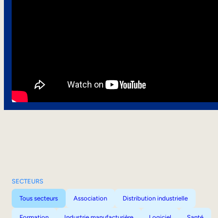
SECTEURS
Tous secteurs
Association
Distribution industrielle
Formation
Industrie manufacturière
Logiciel
Santé