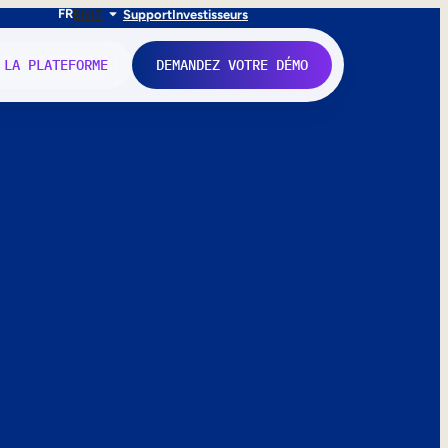
FR
EN
IT
Support
Investisseurs
 LA PLATEFORME
DEMANDEZ VOTRE DÉMO
nne.