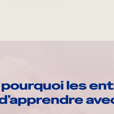
pourquoi les ent
d’apprendre av