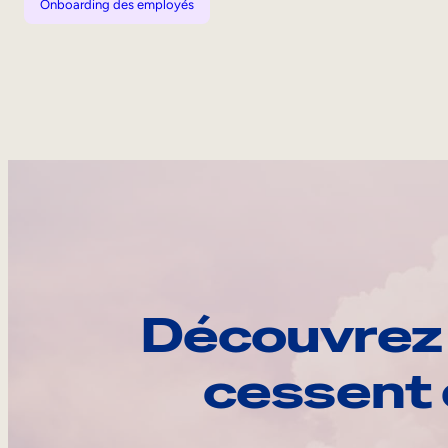
Onboarding des employés
Découvrez 
cessent 