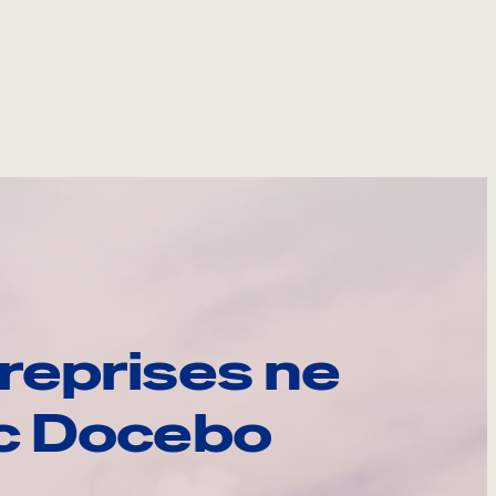
reprises ne
ec Docebo