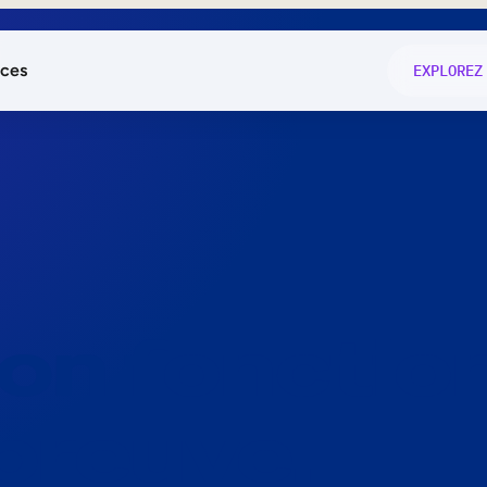
ces
EXPLOREZ
és
on fonctio
té
e
 preuve.