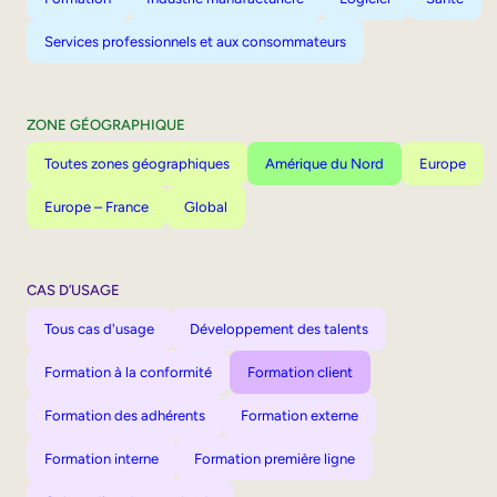
Services professionnels et aux consommateurs
ZONE GÉOGRAPHIQUE
Toutes zones géographiques
Amérique du Nord
Europe
Europe – France
Global
CAS D’USAGE
Tous cas d'usage
Développement des talents
Formation à la conformité
Formation client
Formation des adhérents
Formation externe
Formation interne
Formation première ligne