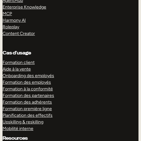
AgentHub
Enterprise Knowledge
MCP
Harmony AI
Roleplay
Content Creator
Cas d’usage
Formation client
Aide à la vente
Onboarding des employés
Formation des employés
Formation à la conformité
Formation des partenaires
Formation des adhérents
Formation première ligne
Planification des effectifs
Upskilling & reskilling
Mobilité interne
Resources