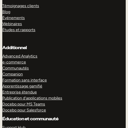
Témoignages clients
Blog
Événements
Webinaires
Études et rapports
Additionnel
Advanced Analytics
e-commerce
Communautés
Companion
Formation sans interface
Apprentissage gamifié
Entreprise étendue
Publication d’applications mobiles
Docebo pour MS Teams
Docebo pour Salesforce
Éducation et communauté
Support Hub