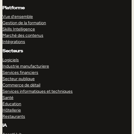
Platforme
Vue d’ensemble
Gestion de la formation
Skills Intelligence
Marché des contenus
Intégrations
Secteurs
Logiciels
Industrie manufacturiere
Services financiers
Secteur publique
Commerce de détail
Services informatiques et techniques
Santé
Éducation
Hôtellerie
Restaurants
IA