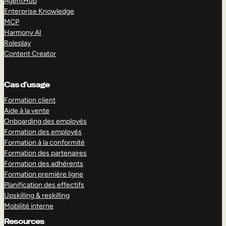
AgentHub
Enterprise Knowledge
MCP
Harmony AI
Roleplay
Content Creator
Cas d’usage
Formation client
Aide à la vente
Onboarding des employés
Formation des employés
Formation à la conformité
Formation des partenaires
Formation des adhérents
Formation première ligne
Planification des effectifs
Upskilling & reskilling
Mobilité interne
Resources