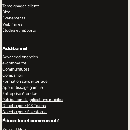
Témoignages clients
Blog
Événements
Webinaires
Études et rapports
Additionnel
Advanced Analytics
e-commerce
Communautés
Companion
Formation sans interface
Apprentissage gamifié
Entreprise étendue
Publication d’applications mobiles
Docebo pour MS Teams
Docebo pour Salesforce
Éducation et communauté
Support Hub