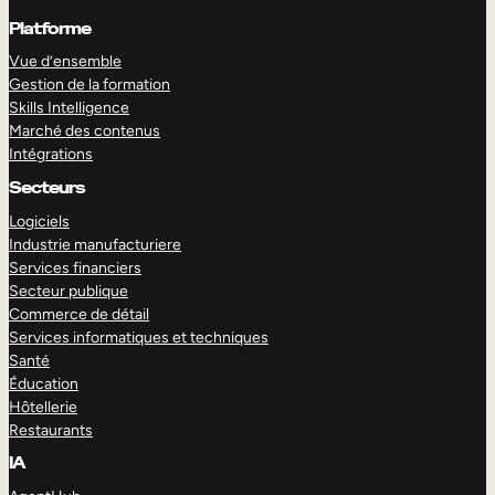
Platforme
Vue d’ensemble
Gestion de la formation
Skills Intelligence
Marché des contenus
Intégrations
Secteurs
Logiciels
Industrie manufacturiere
Services financiers
Secteur publique
Commerce de détail
Services informatiques et techniques
Santé
Éducation
Hôtellerie
Restaurants
IA