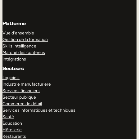
Platforme
Vue d’ensemble
Gestion de la formation
Skills Intelligence
Marché des contenus
Intégrations
Secteurs
Logiciels
Industrie manufacturiere
Services financiers
Secteur publique
Commerce de détail
Services informatiques et techniques
Santé
Éducation
Hôtellerie
Restaurants