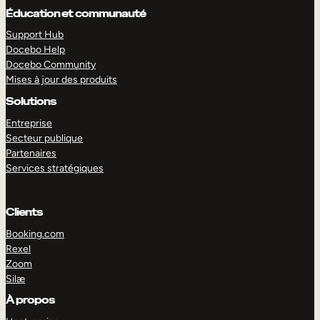
Éducation et communauté
Support Hub
Docebo Help
Docebo Community
Mises à jour des produits
Solutions
Entreprise
Secteur publique
Partenaires
Services stratégiques
Clients
EXPLORER
DÉMO
Booking.com
Rexel
Zoom
Silæ
À propos