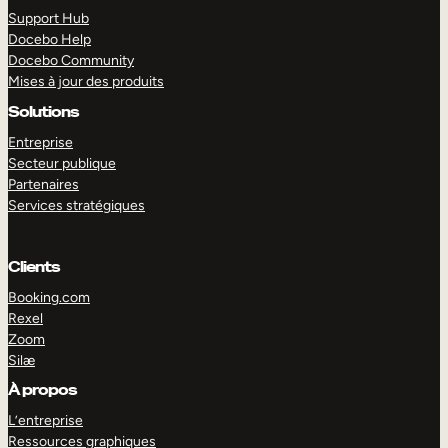
Support Hub
Docebo Help
Docebo Community
Mises à jour des produits
Solutions
Entreprise
Secteur publique
Partenaires
Services stratégiques
Clients
Booking.com
EXPLORER
DÉMO
Rexel
Zoom
Silæ
À propos
L’entreprise
Ressources graphiques