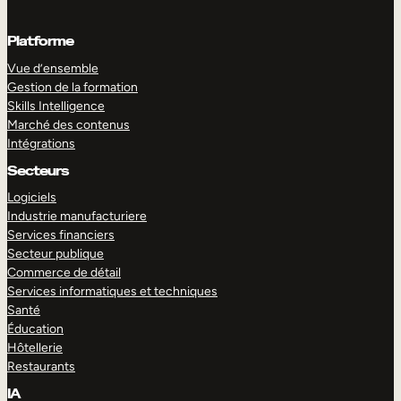
Platforme
Vue d’ensemble
Gestion de la formation
Skills Intelligence
Marché des contenus
Intégrations
Secteurs
Logiciels
Industrie manufacturiere
Services financiers
Secteur publique
Commerce de détail
Services informatiques et techniques
Santé
Éducation
Hôtellerie
Restaurants
IA