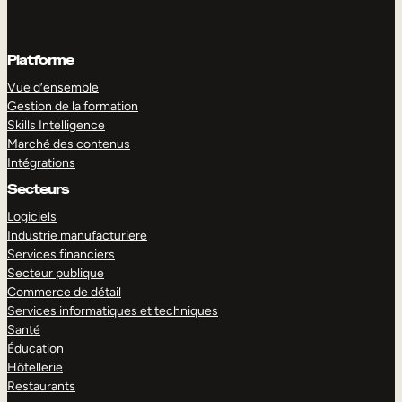
Platforme
Vue d’ensemble
Gestion de la formation
Skills Intelligence
Marché des contenus
Intégrations
Secteurs
Logiciels
Industrie manufacturiere
Services financiers
Secteur publique
Commerce de détail
Services informatiques et techniques
Santé
Éducation
Hôtellerie
Restaurants