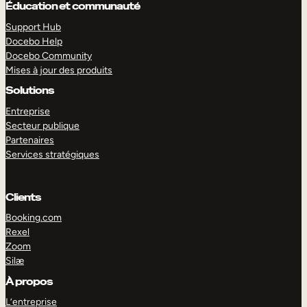
Éducation et communauté
Support Hub
Docebo Help
Docebo Community
Mises à jour des produits
Solutions
Entreprise
Secteur publique
Partenaires
Services stratégiques
Clients
Booking.com
Rexel
EXPLORER
DÉMO
Zoom
Silæ
À propos
L’entreprise