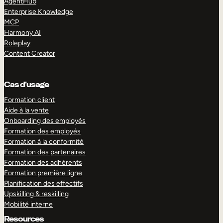
AgentHub
Enterprise Knowledge
MCP
Harmony AI
Roleplay
Content Creator
Cas d’usage
Formation client
Aide à la vente
Onboarding des employés
Formation des employés
Formation à la conformité
Formation des partenaires
Formation des adhérents
Formation première ligne
Planification des effectifs
Upskilling & reskilling
Mobilité interne
Resources