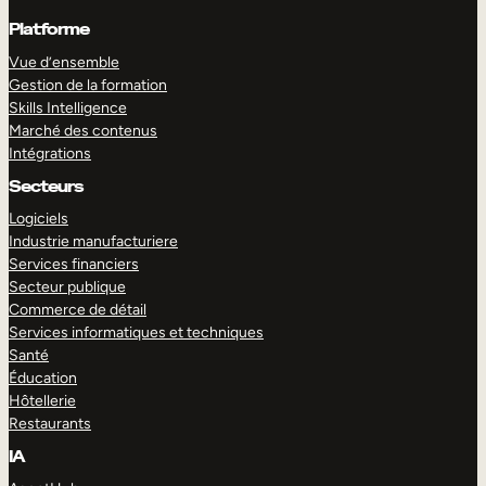
Platforme
Vue d’ensemble
Gestion de la formation
Skills Intelligence
Marché des contenus
Intégrations
Secteurs
Logiciels
Industrie manufacturiere
Services financiers
Secteur publique
Commerce de détail
Services informatiques et techniques
Santé
Éducation
Hôtellerie
Restaurants
IA