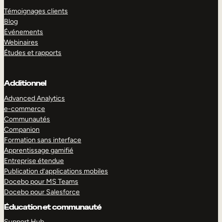
Témoignages clients
Blog
Événements
Webinaires
Études et rapports
Additionnel
Advanced Analytics
e-commerce
Communautés
Companion
Formation sans interface
Apprentissage gamifié
Entreprise étendue
Publication d’applications mobiles
Docebo pour MS Teams
Docebo pour Salesforce
Éducation et communauté
Support Hub