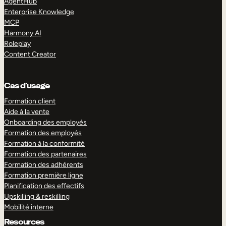
AgentHub
Enterprise Knowledge
MCP
Harmony AI
Roleplay
Content Creator
Cas d’usage
Formation client
Aide à la vente
Onboarding des employés
Formation des employés
Formation à la conformité
Formation des partenaires
Formation des adhérents
Formation première ligne
Planification des effectifs
Upskilling & reskilling
Mobilité interne
Resources