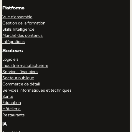
Platforme
Vue d’ensemble
Gestion de la formation
Skills Intelligence
Marché des contenus
Intégrations
Secteurs
Logiciels
Industrie manufacturiere
Services financiers
Secteur publique
Commerce de détail
Services informatiques et techniques
Santé
Éducation
Hôtellerie
Restaurants
IA