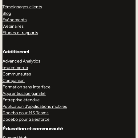
Témoignages clients
Blog
Événements
Webinaires
Études et rapports
Additionnel
Advanced Analytics
e-commerce
Communautés
Companion
Formation sans interface
Apprentissage gamifié
Entreprise étendue
Publication d’applications mobiles
Docebo pour MS Teams
Docebo pour Salesforce
Éducation et communauté
Support Hub