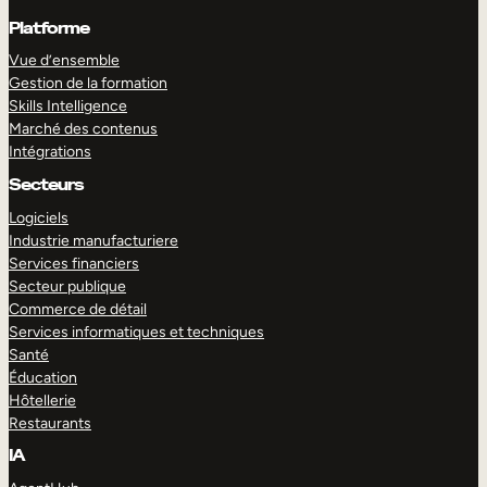
Platforme
Vue d’ensemble
Gestion de la formation
Skills Intelligence
Marché des contenus
Intégrations
Secteurs
Logiciels
Industrie manufacturiere
Services financiers
Secteur publique
Commerce de détail
Services informatiques et techniques
Santé
Éducation
Hôtellerie
Restaurants
IA