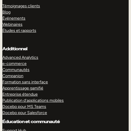
Témoignages clients
Blog
Événements
Webinaires
Études et rapports
Additionnel
Advanced Analytics
e-commerce
Communautés
Companion
Formation sans interface
Apprentissage gamifié
Entreprise étendue
Publication d’applications mobiles
Docebo pour MS Teams
Docebo pour Salesforce
Éducation et communauté
Support Hub