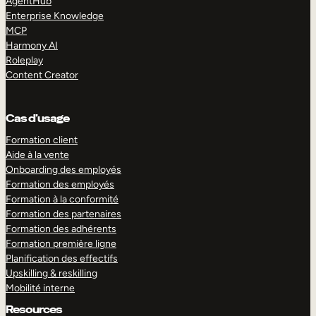
AgentHub
Enterprise Knowledge
MCP
Harmony AI
Roleplay
Content Creator
Cas d’usage
Formation client
Aide à la vente
Onboarding des employés
Formation des employés
Formation à la conformité
Formation des partenaires
Formation des adhérents
Formation première ligne
Planification des effectifs
Upskilling & reskilling
Mobilité interne
Resources