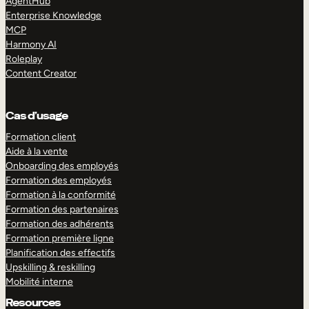
AgentHub
Enterprise Knowledge
MCP
Harmony AI
Roleplay
Content Creator
Cas d’usage
Formation client
Aide à la vente
Onboarding des employés
Formation des employés
Formation à la conformité
Formation des partenaires
Formation des adhérents
Formation première ligne
Planification des effectifs
Upskilling & reskilling
Mobilité interne
Resources