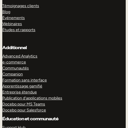
Témoignages clients
Blog
Événements
Webinaires
Études et rapports
Additionnel
Advanced Analytics
e-commerce
Communautés
Companion
Formation sans interface
Apprentissage gamifié
Entreprise étendue
Publication d’applications mobiles
Docebo pour MS Teams
Docebo pour Salesforce
Éducation et communauté
Support Hub