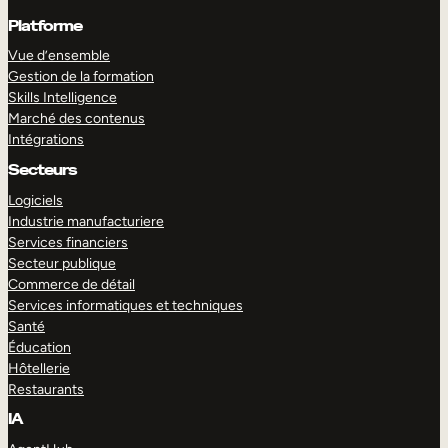
Platforme
Vue d’ensemble
Gestion de la formation
Skills Intelligence
Marché des contenus
Intégrations
Secteurs
Logiciels
Industrie manufacturiere
Services financiers
Secteur publique
Commerce de détail
Services informatiques et techniques
Santé
Éducation
Hôtellerie
Restaurants
IA