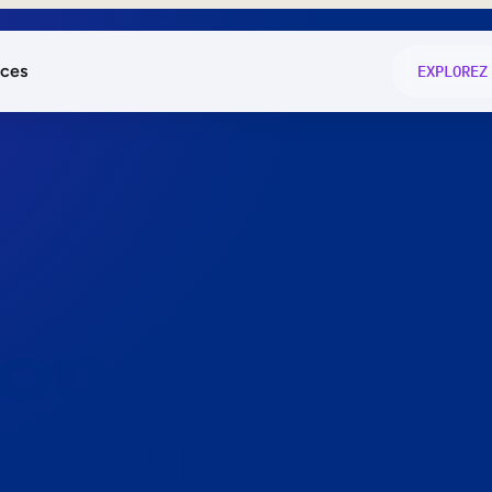
ces
EXPLOREZ
és
on fonctio
té
e
 preuve.