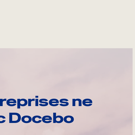
reprises ne
ec Docebo