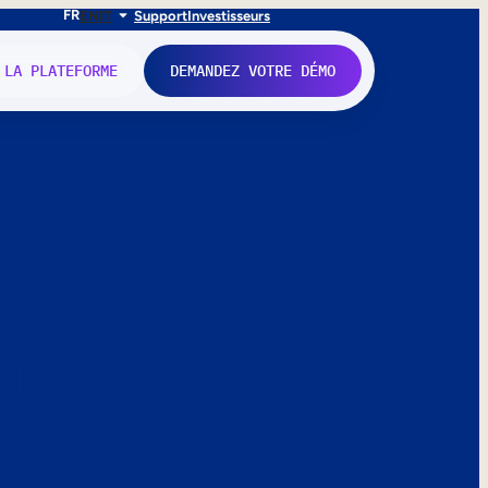
FR
EN
IT
Support
Investisseurs
 LA PLATEFORME
DEMANDEZ VOTRE DÉMO
nne.