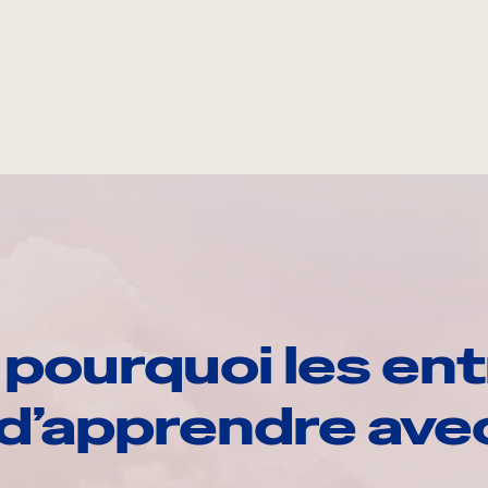
pourquoi les ent
d’apprendre av