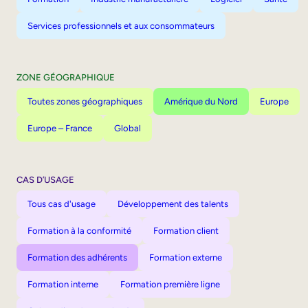
Services professionnels et aux consommateurs
ZONE GÉOGRAPHIQUE
Toutes zones géographiques
Amérique du Nord
Europe
Europe – France
Global
CAS D’USAGE
Tous cas d'usage
Développement des talents
Formation à la conformité
Formation client
Formation des adhérents
Formation externe
Formation interne
Formation première ligne