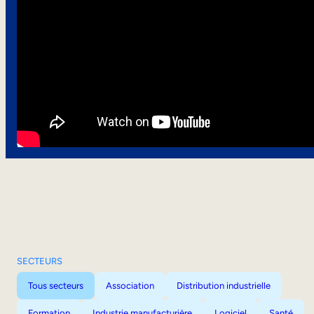
SECTEURS
Tous secteurs
Association
Distribution industrielle
Formation
Industrie manufacturière
Logiciel
Santé