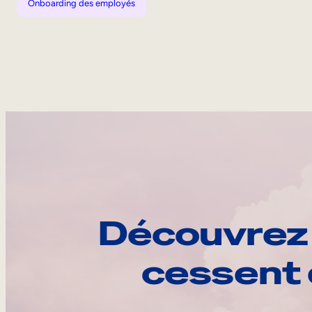
Onboarding des employés
Découvrez 
cessent 