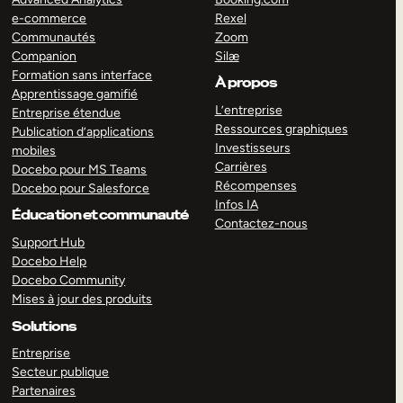
e-commerce
Rexel
Communautés
Zoom
Companion
Silæ
Formation sans interface
À propos
Apprentissage gamifié
L’entreprise
Entreprise étendue
Ressources graphiques
Publication d’applications
Investisseurs
mobiles
Carrières
Docebo pour MS Teams
Récompenses
Docebo pour Salesforce
Infos IA
Éducation et communauté
Contactez-nous
Support Hub
Docebo Help
Docebo Community
Mises à jour des produits
Solutions
Entreprise
Secteur publique
Partenaires