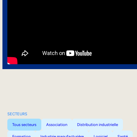
SECTEURS
Tous secteurs
Association
Distribution industrielle
Formation
Industrie manufacturière
Logiciel
Santé