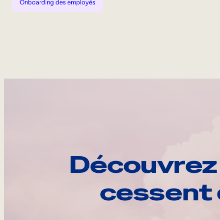
Onboarding des employés
Découvrez 
cessent 