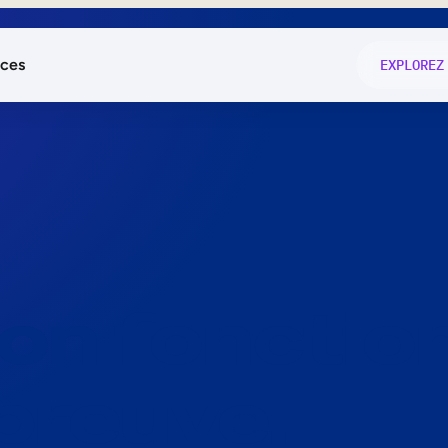
ces
EXPLOREZ
és
on fonctio
té
e
 preuve.