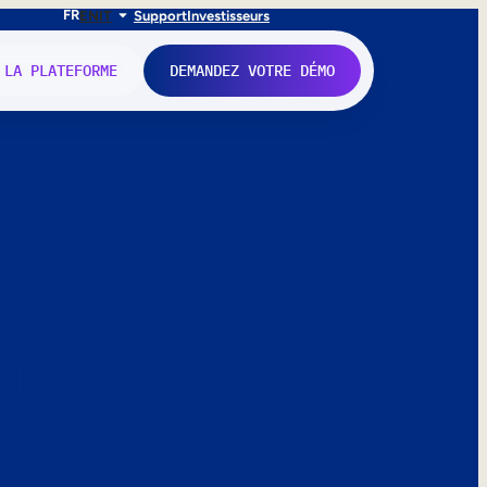
FR
EN
IT
Support
Investisseurs
 LA PLATEFORME
DEMANDEZ VOTRE DÉMO
nne.