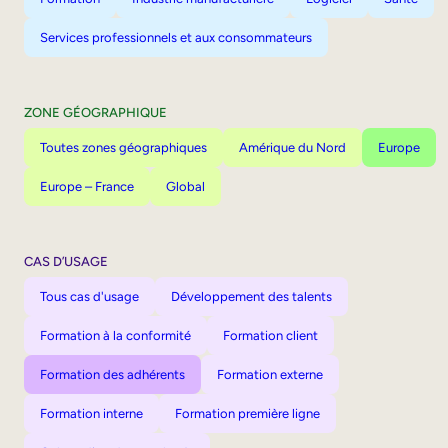
Services professionnels et aux consommateurs
ZONE GÉOGRAPHIQUE
Toutes zones géographiques
Amérique du Nord
Europe
Europe – France
Global
CAS D’USAGE
Tous cas d'usage
Développement des talents
Formation à la conformité
Formation client
Formation des adhérents
Formation externe
Formation interne
Formation première ligne