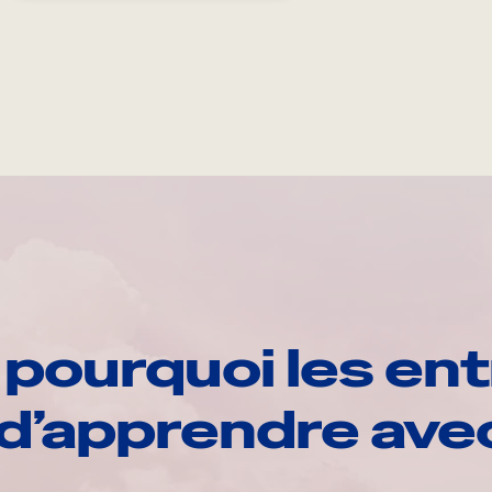
pourquoi les ent
d’apprendre av