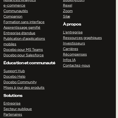
e-commerce
Rexel
Communautés
Zoom
Companion
Silæ
Formation sans interface
À propos
Apprentissage gamifié
L’entreprise
Entreprise étendue
Ressources graphiques
Publication d’applications
Investisseurs
mobiles
Carrières
Docebo pour MS Teams
Récompenses
Docebo pour Salesforce
Infos IA
Éducation et communauté
Contactez-nous
Support Hub
Docebo Help
Docebo Community
Mises à jour des produits
Solutions
Entreprise
Secteur publique
Partenaires