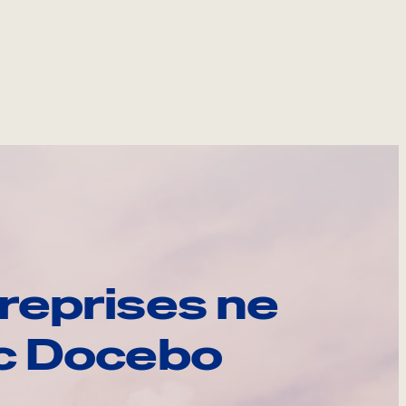
reprises ne
ec Docebo