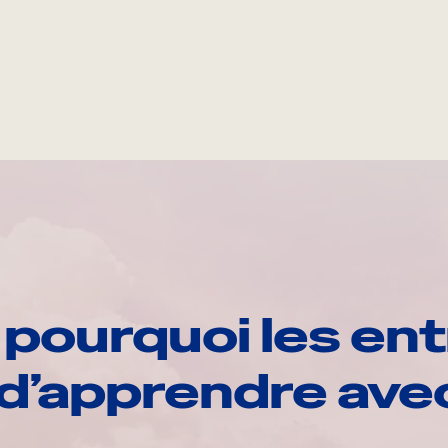
pourquoi les ent
d’apprendre av