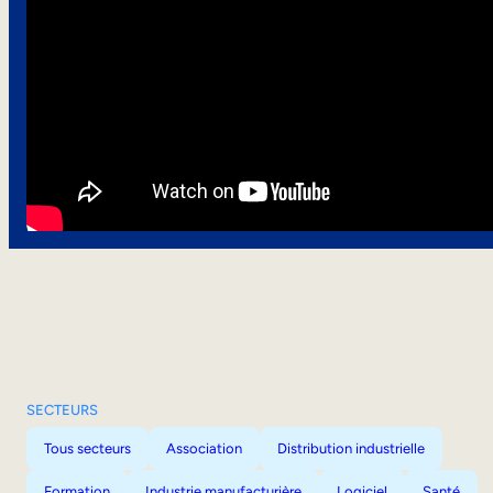
SECTEURS
Tous secteurs
Association
Distribution industrielle
Formation
Industrie manufacturière
Logiciel
Santé