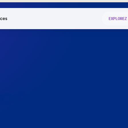
ces
EXPLOREZ
és
on fonctio
té
e
 preuve.