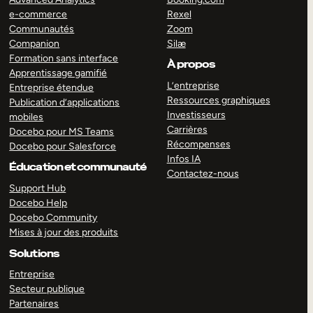
e-commerce
Rexel
Communautés
Zoom
Companion
Silæ
Formation sans interface
À propos
Apprentissage gamifié
L’entreprise
Entreprise étendue
Ressources graphiques
Publication d’applications
Investisseurs
mobiles
Carrières
Docebo pour MS Teams
Récompenses
Docebo pour Salesforce
Infos IA
Éducation et communauté
Contactez-nous
Support Hub
Docebo Help
Docebo Community
Mises à jour des produits
Solutions
Entreprise
Secteur publique
Partenaires