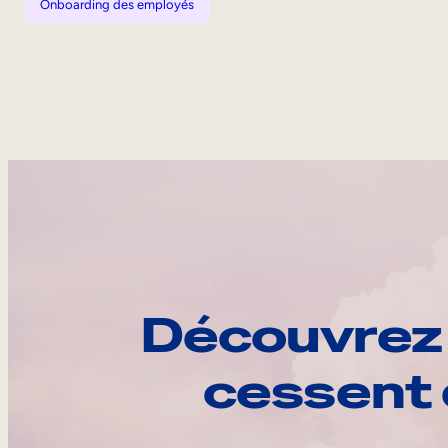
Onboarding des employés
Découvrez 
cessent 