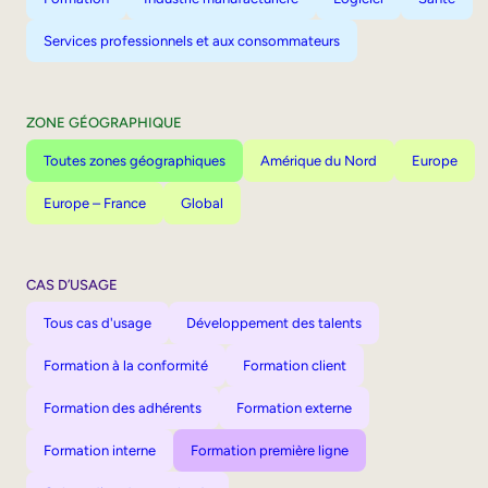
Services professionnels et aux consommateurs
ZONE GÉOGRAPHIQUE
Toutes zones géographiques
Amérique du Nord
Europe
Europe – France
Global
CAS D’USAGE
Tous cas d'usage
Développement des talents
Formation à la conformité
Formation client
Formation des adhérents
Formation externe
Formation interne
Formation première ligne