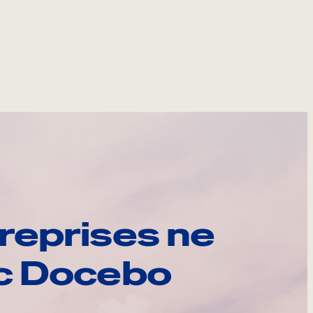
reprises ne
ec Docebo