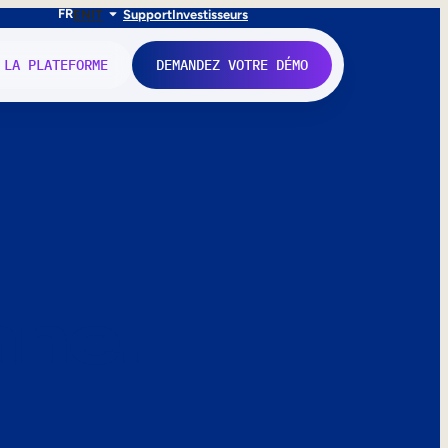
FR
EN
IT
Support
Investisseurs
 LA PLATEFORME
DEMANDEZ VOTRE DÉMO
nne.