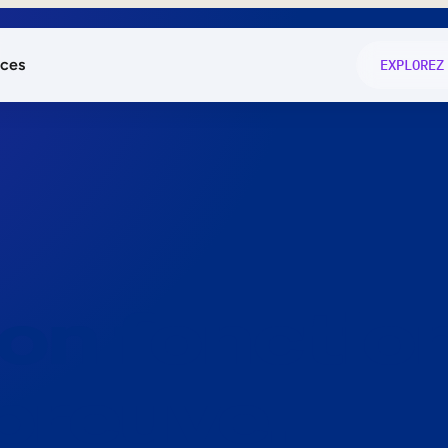
ces
EXPLOREZ
és
on fonctio
té
e
 preuve.