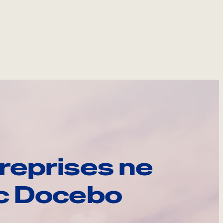
reprises ne
ec Docebo