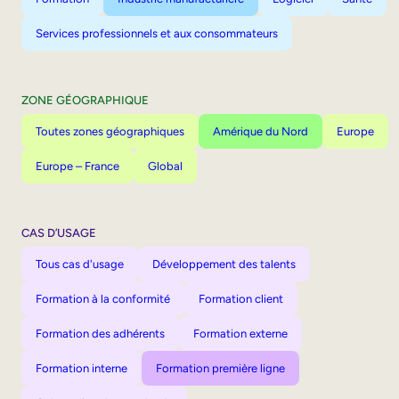
Services professionnels et aux consommateurs
ZONE GÉOGRAPHIQUE
Toutes zones géographiques
Amérique du Nord
Europe
Europe – France
Global
CAS D’USAGE
Tous cas d'usage
Développement des talents
Formation à la conformité
Formation client
Formation des adhérents
Formation externe
Formation interne
Formation première ligne