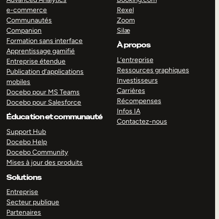
e-commerce
Rexel
Communautés
Zoom
Companion
Silæ
Formation sans interface
À propos
Apprentissage gamifié
L’entreprise
Entreprise étendue
Ressources graphiques
Publication d’applications
Investisseurs
mobiles
Carrières
Docebo pour MS Teams
Récompenses
Docebo pour Salesforce
Infos IA
Éducation et communauté
Contactez-nous
Support Hub
Docebo Help
Docebo Community
Mises à jour des produits
Solutions
Entreprise
Secteur publique
Partenaires