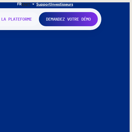
FR
EN
IT
Support
Investisseurs
 LA PLATEFORME
DEMANDEZ VOTRE DÉMO
nne.