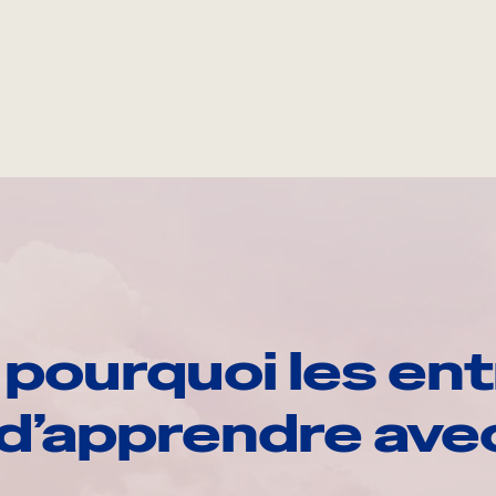
pourquoi les ent
d’apprendre av