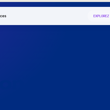
ces
EXPLOREZ
és
on fonctio
té
e
 preuve.