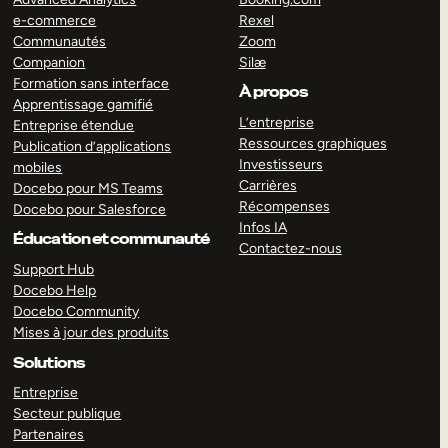
e-commerce
Rexel
Communautés
Zoom
Companion
Silæ
Formation sans interface
À propos
Apprentissage gamifié
L’entreprise
Entreprise étendue
Ressources graphiques
Publication d’applications
Investisseurs
mobiles
Carrières
Docebo pour MS Teams
Récompenses
Docebo pour Salesforce
Infos IA
Éducation et communauté
Contactez-nous
Support Hub
Docebo Help
Docebo Community
Mises à jour des produits
Solutions
Entreprise
Secteur publique
Partenaires