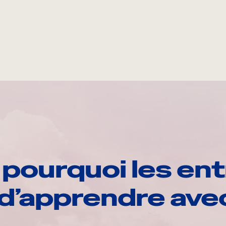
pourquoi les ent
d’apprendre av