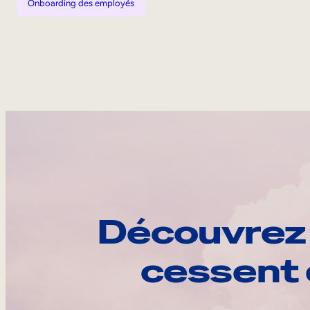
Onboarding des employés
Découvrez 
cessent 