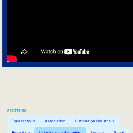
SECTEURS
Tous secteurs
Association
Distribution industrielle
Formation
Industrie manufacturière
Logiciel
Santé