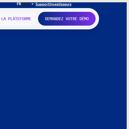
FR
EN
IT
Support
Investisseurs
 LA PLATEFORME
DEMANDEZ VOTRE DÉMO
nne.