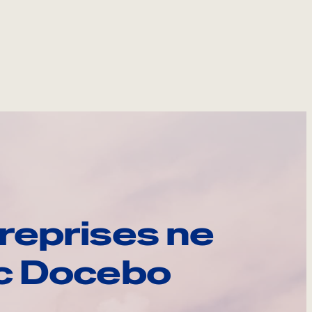
reprises ne
ec Docebo