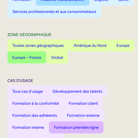
Services professionnels et aux consommateurs
ZONE GÉOGRAPHIQUE
Toutes zones géographiques
Amérique du Nord
Europe
Europe – France
Global
CAS D’USAGE
Tous cas d'usage
Développement des talents
Formation à la conformité
Formation client
Formation des adhérents
Formation externe
Formation interne
Formation première ligne