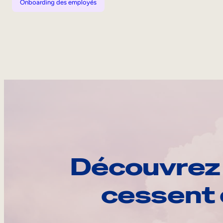
Onboarding des employés
Découvrez 
cessent 