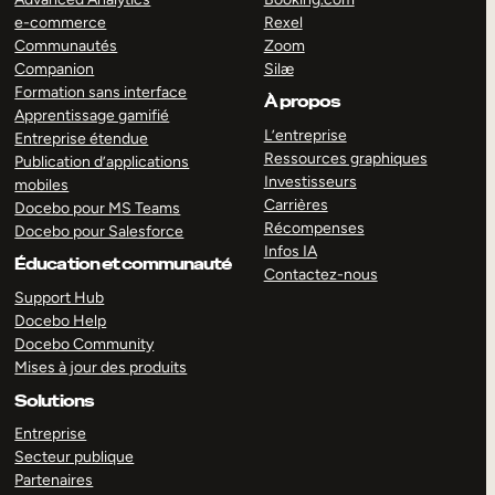
e-commerce
Rexel
Communautés
Zoom
Companion
Silæ
Formation sans interface
À propos
Apprentissage gamifié
L’entreprise
Entreprise étendue
Ressources graphiques
Publication d’applications
Investisseurs
mobiles
Carrières
Docebo pour MS Teams
Récompenses
Docebo pour Salesforce
Infos IA
Éducation et communauté
Contactez-nous
Support Hub
Docebo Help
Docebo Community
Mises à jour des produits
Solutions
Entreprise
Secteur publique
Partenaires