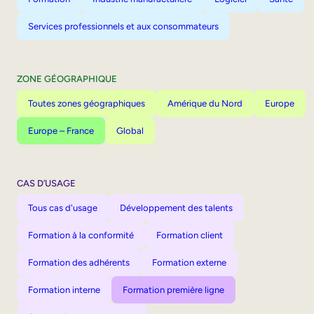
Services professionnels et aux consommateurs
ZONE GÉOGRAPHIQUE
Toutes zones géographiques
Amérique du Nord
Europe
Europe – France
Global
CAS D’USAGE
Tous cas d'usage
Développement des talents
Formation à la conformité
Formation client
Formation des adhérents
Formation externe
Formation interne
Formation première ligne