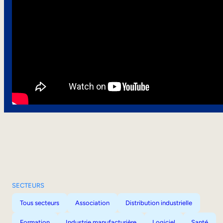
SECTEURS
Tous secteurs
Association
Distribution industrielle
Formation
Industrie manufacturière
Logiciel
Santé