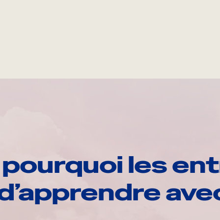
pourquoi les ent
d’apprendre av