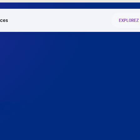
ces
EXPLOREZ
és
on fonctio
té
e
 preuve.