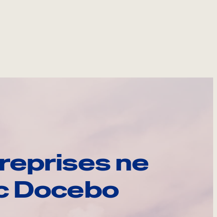
reprises ne
ec Docebo