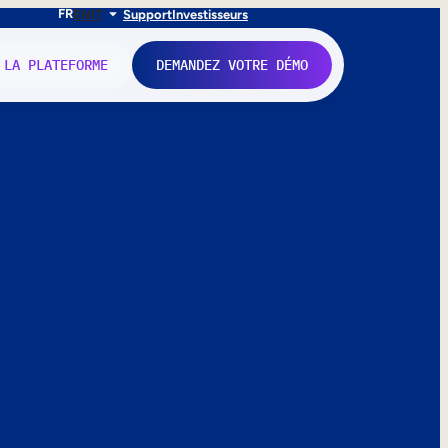
FR
EN
IT
Support
Investisseurs
 LA PLATEFORME
DEMANDEZ VOTRE DÉMO
nne.