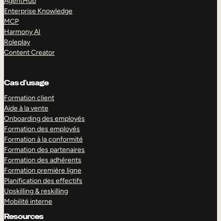
AgentHub
Enterprise Knowledge
MCP
Harmony AI
Roleplay
Content Creator
Cas d’usage
Formation client
Aide à la vente
Onboarding des employés
Formation des employés
Formation à la conformité
Formation des partenaires
Formation des adhérents
Formation première ligne
Planification des effectifs
Upskilling & reskilling
Mobilité interne
Resources