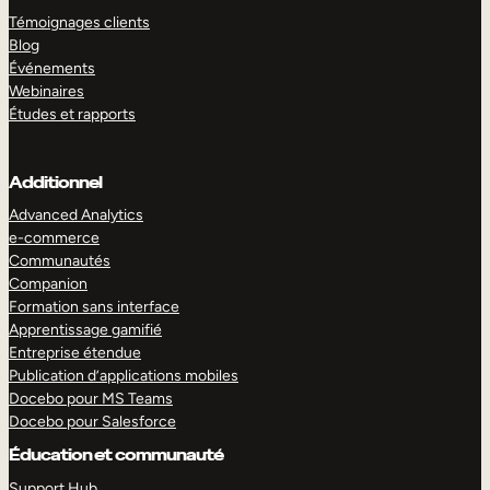
Témoignages clients
Blog
Événements
Webinaires
Études et rapports
Additionnel
Advanced Analytics
e-commerce
Communautés
Companion
Formation sans interface
Apprentissage gamifié
Entreprise étendue
Publication d’applications mobiles
Docebo pour MS Teams
Docebo pour Salesforce
Éducation et communauté
Support Hub