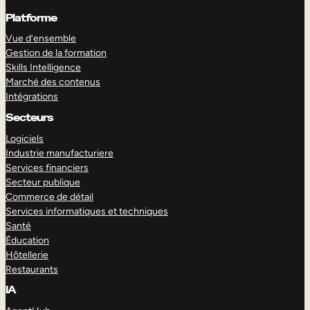
Platforme
Vue d’ensemble
Gestion de la formation
Skills Intelligence
Marché des contenus
Intégrations
Secteurs
Logiciels
Industrie manufacturiere
Services financiers
Secteur publique
Commerce de détail
Services informatiques et techniques
Santé
Éducation
Hôtellerie
Restaurants
IA